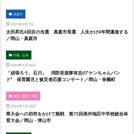
真庭市
2025年4月7日
太田昇氏4回目の当選 真庭市長選 人生かけ4年間邁進する
／岡山・真庭市
行政・公共
2024年1月26日
「頑張ろう、石川」 消防音楽隊有志の”ケンちゃんバン
ド” 保育園児と被災者応援コンサート／岡山・奈義町
教育・保育・学校
2023年7月16日
県大会への切符をかけて熱戦 第73回美作地区中学校総合体
育大会／岡山・津山市