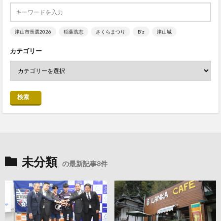
津山市長選2026
稲葉浩志
さくらまつり
B’z
津山城
カテゴリー
検索
未分類
の最新記事8件