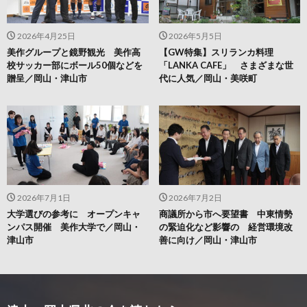
2026年4月25日
2026年5月5日
美作グループと鏡野観光 美作高
【GW特集】スリランカ料理
校サッカー部にボール50個などを
「LANKA CAFE」 さまざまな世
贈呈／岡山・津山市
代に人気／岡山・美咲町
2026年7月1日
2026年7月2日
大学選びの参考に オープンキャ
商議所から市へ要望書 中東情勢
ンパス開催 美作大学で／岡山・
の緊迫化など影響の 経営環境改
津山市
善に向け／岡山・津山市