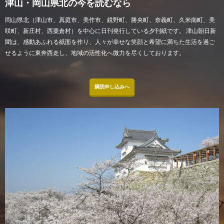
津山・岡山県北の今を読むなら
岡山県北（津山市、真庭市、美作市、鏡野町、勝央町、奈義町、久米南町、美
咲町、新庄村、西粟倉村）を中心に日刊発行している夕刊紙です。 津山朝日新
聞は、感動あふれる紙面を作り、人々が幸せな笑顔と希望に満ちた生活を過ご
せるように東奔西走し、地域の活性化へ微力を尽くしております。
購読申し込みへ