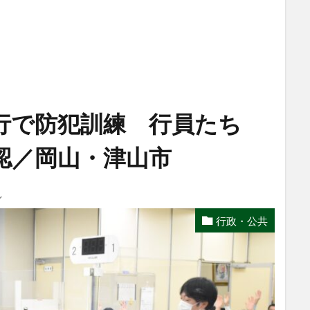
行で防犯訓練 行員たち
認／岡山・津山市
し
行政・公共