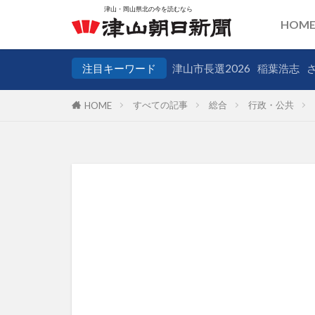
HOM
注目キーワード
津山市長選2026
稲葉浩志
すべての記事
総合
行政・公共
HOME