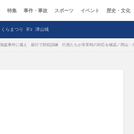
E
特集
事件・事故
スポーツ
イベント
歴史・文化
さくらまつり
B’z
津山城
強盗事件に備え 銀行で防犯訓練 行員たちが非常時の対応を確認／岡山・