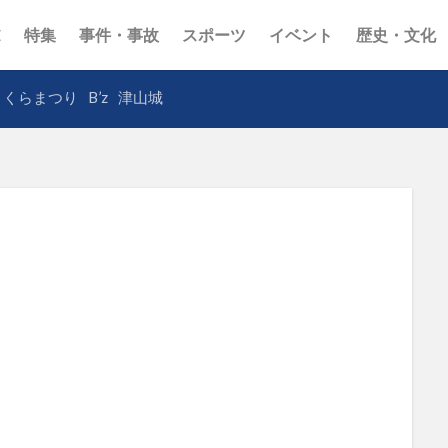
E
特集
事件・事故
スポーツ
イベント
歴史・文化
さくらまつり
B’z
津山城