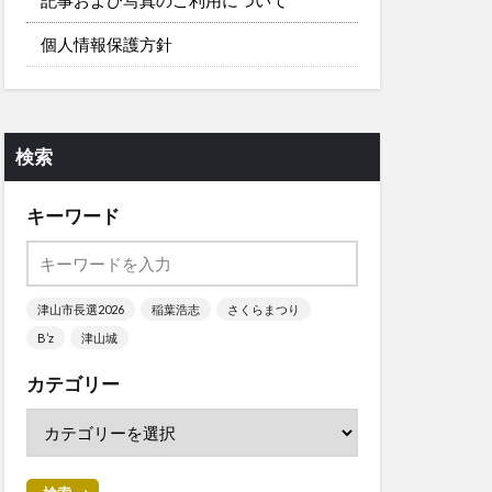
個人情報保護方針
検索
キーワード
津山市長選2026
稲葉浩志
さくらまつり
B’z
津山城
カテゴリー