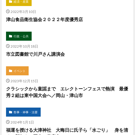
経済・産業
2022年3月10日
津山食品衛生協会２０２２年度優秀店
行政・公共
2022年10月18日
市立図書館で川戸さん講演会
イベント
2023年12月15日
クラシックから童謡まで エレクトーンフェスで熱演 最優
秀２組は東中国大会へ／岡山・津山市
祭事・神事・法要
2024年1月1日
福運を授ける大津神社 大晦日に氏子ら「水ごり」 身を清