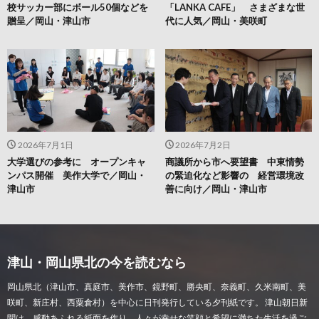
校サッカー部にボール50個などを
「LANKA CAFE」 さまざまな世
贈呈／岡山・津山市
代に人気／岡山・美咲町
2026年7月1日
2026年7月2日
大学選びの参考に オープンキャ
商議所から市へ要望書 中東情勢
ンパス開催 美作大学で／岡山・
の緊迫化など影響の 経営環境改
津山市
善に向け／岡山・津山市
津山・岡山県北の今を読むなら
岡山県北（津山市、真庭市、美作市、鏡野町、勝央町、奈義町、久米南町、美
咲町、新庄村、西粟倉村）を中心に日刊発行している夕刊紙です。 津山朝日新
聞は、感動あふれる紙面を作り、人々が幸せな笑顔と希望に満ちた生活を過ご