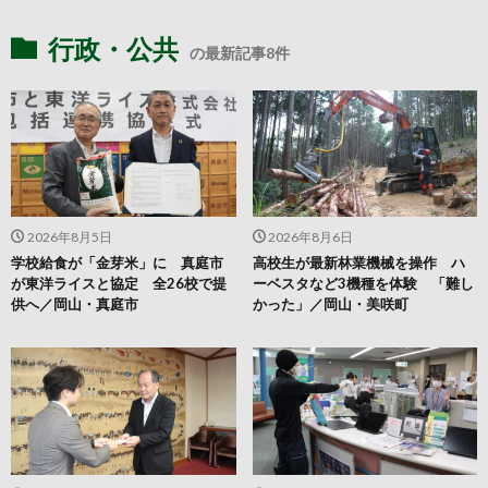
行政・公共
の最新記事8件
2026年8月5日
2026年8月6日
学校給食が「金芽米」に 真庭市
高校生が最新林業機械を操作 ハ
が東洋ライスと協定 全26校で提
ーベスタなど3機種を体験 「難し
供へ／岡山・真庭市
かった」／岡山・美咲町