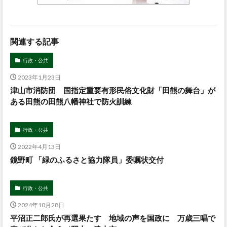
関連する記事
行政・公共
2023年1月23日
津山市消防団 国指定重要有形民俗文化財「田熊の舞台」が
ある田熊の田熊八幡神社で防火訓練
行政・公共
2022年4月13日
鏡野町 「緑のふるさと協力隊員」委嘱状交付
行政・公共
2024年10月28日
平沼正二郎氏が再選果たす 地域の声を国政に 万歳三唱で