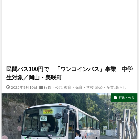
民間バス100円で 「ワンコインバス」事業 中学
生対象／岡山・美咲町
2025年8月10日
行政・公共
,
教育・保育・学校
,
経済・産業
,
暮らし
行政・公共