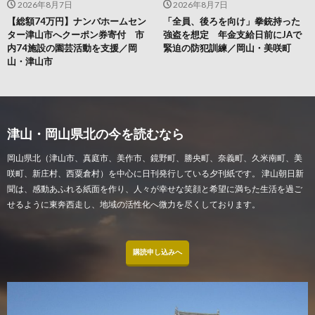
2026年8月7日
2026年8月7日
【総額74万円】ナンバホームセン
「全員、後ろを向け」拳銃持った
ター津山市へクーポン券寄付 市
強盗を想定 年金支給日前にJAで
内74施設の園芸活動を支援／岡
緊迫の防犯訓練／岡山・美咲町
山・津山市
津山・岡山県北の今を読むなら
岡山県北（津山市、真庭市、美作市、鏡野町、勝央町、奈義町、久米南町、美
咲町、新庄村、西粟倉村）を中心に日刊発行している夕刊紙です。 津山朝日新
聞は、感動あふれる紙面を作り、人々が幸せな笑顔と希望に満ちた生活を過ご
せるように東奔西走し、地域の活性化へ微力を尽くしております。
購読申し込みへ