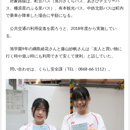
対象路線は、町営バス（旭川さくらバス、あさひチェリーバ
ス、柵原星のふる里バス）、有本観光バス。中鉄北部バスは町内
で乗車か降車した場合に半額になる。
公共交通の利用促進を図ろうと、2018年度から実施してい
る。
旭学園9年の綱島綾花さんと藤山紗帆さんは「友人と買い物に
行く時や遊ぶ時にも利用できて安くて便利」と話していた。
問い合わせは、くらし安全課（TEL：0868-66-1112）。