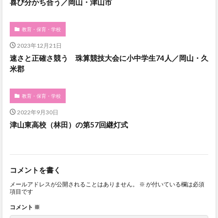
喜び分かち合う／岡山・津山市
教育・保育・学校
2023年12月21日
速さと正確さ競う 珠算競技大会に小中学生74人／岡山・久
米郡
教育・保育・学校
2022年9月30日
津山東高校（林田）の第57回継灯式
コメントを書く
メールアドレスが公開されることはありません。
※
が付いている欄は必須
項目です
コメント
※