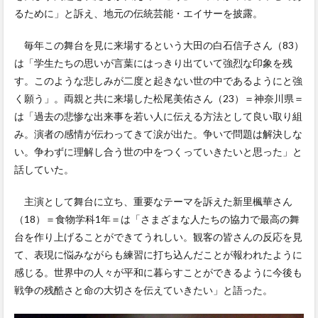
るために」と訴え、地元の伝統芸能・エイサーを披露。
毎年この舞台を見に来場するという大田の白石信子さん（83）
は「学生たちの思いが言葉にはっきり出ていて強烈な印象を残
す。このような悲しみが二度と起きない世の中であるようにと強
く願う」。両親と共に来場した松尾美佑さん（23）＝神奈川県＝
は「過去の悲惨な出来事を若い人に伝える方法として良い取り組
み。演者の感情が伝わってきて涙が出た。争いで問題は解決しな
い。争わずに理解し合う世の中をつくっていきたいと思った」と
話していた。
主演として舞台に立ち、重要なテーマを訴えた新里楓華さん
（18）＝食物学科1年＝は「さまざまな人たちの協力で最高の舞
台を作り上げることができてうれしい。観客の皆さんの反応を見
て、表現に悩みながらも練習に打ち込んだことが報われたように
感じる。世界中の人々が平和に暮らすことができるように今後も
戦争の残酷さと命の大切さを伝えていきたい」と語った。