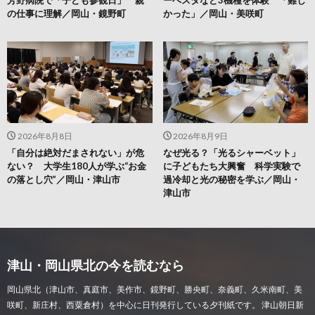
の仕事に理解／岡山・鏡野町
かった」／岡山・美咲町
2026年8月8日
2026年8月9日
「自分は絶対だまされない」が危
なぜ光る？「光るシャーベット」
ない？ 大学生180人が学ぶ“お金
に子どもたち大興奮 科学実験で
の落とし穴”／岡山・津山市
過冷却と光の秘密を学ぶ／岡山・
津山市
津山・岡山県北の今を読むなら
岡山県北（津山市、真庭市、美作市、鏡野町、勝央町、奈義町、久米南町、美
咲町、新庄村、西粟倉村）を中心に日刊発行している夕刊紙です。 津山朝日新