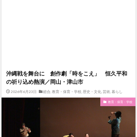
沖縄戦を舞台に 創作劇「時をこえ」 恒久平和
の祈り込め熱演／岡山・津山市
2026年6月23日
総合
,
教育・保育・学校
,
歴史・文化
,
芸術
,
暮らし
教育・保育・学校