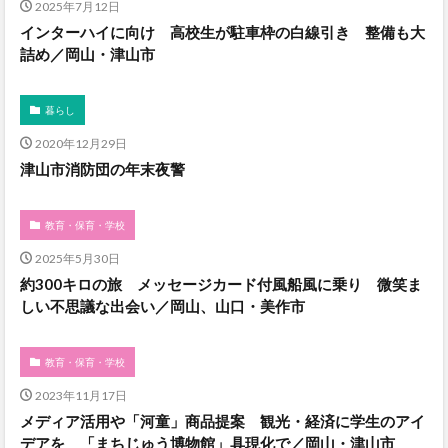
2025年7月12日
インターハイに向け 高校生が駐車枠の白線引き 整備も大
詰め／岡山・津山市
暮らし
2020年12月29日
津山市消防団の年末夜警
教育・保育・学校
2025年5月30日
約300キロの旅 メッセージカード付風船風に乗り 微笑ま
しい不思議な出会い／岡山、山口・美作市
教育・保育・学校
2023年11月17日
メディア活用や「河童」商品提案 観光・経済に学生のアイ
デアを 「まちじゅう博物館」具現化で／岡山・津山市