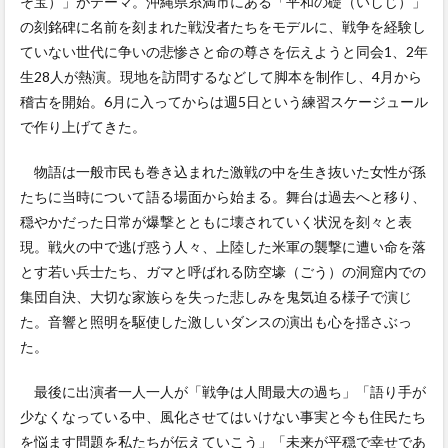
そ宝）」がテーマ。沖縄県糸満市にある「平和の礎（いしじ）」
の刻銘碑に名前を刻まれた戦没者たちをモデルに、戦争を経験し
ていない世代に争いの悲惨さと命の尊さを伝えようと同会1、2年
生28人が熱演。現地を訪問するなどして脚本を制作し、4月から
稽古を開始。6月に入ってからは週5日という練習スケージュール
で作り上げてきた。
物語は一般市民も巻き込まれた激戦の中を生き抜いた女性が孫
たちに当時について語る場面から始まる。舞台は過去へと移り、
穏やかだった日常が爆撃とともに壊されていく状況を刻々と表
現。戦火の中で逃げ惑う人々、上陸した米軍の襲撃に遭い命を落
とす若い兵士たち、ガマと呼ばれる防空壕（ごう）の洞窟内での
集団自決、大切な家族らを失った悲しみを鬼気迫る様子で演じ
た。音響と照明を駆使した激しいダンスの演出も心を揺さぶっ
た。
最後に出演者一人一人が「戦争は人間最大の過ち」「語り手が
少なくなっている中、風化させてはいけない事実と今も住民たち
を悩ます問題を私たちが伝えていこう」「未来が平穏で幸せであ