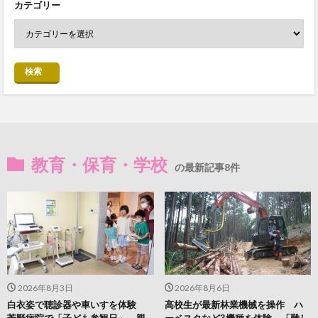
カテゴリー
検索
教育・保育・学校
の最新記事8件
2026年8月3日
2026年8月6日
白衣姿で聴診器や車いすを体験
高校生が最新林業機械を操作 ハ
芳野病院で「子ども参観日」 親
ーベスタなど3機種を体験 「難し