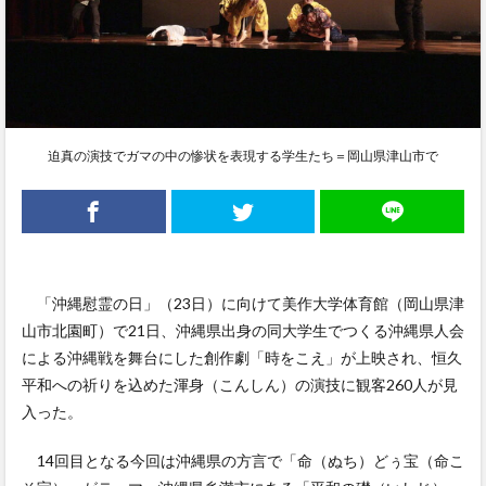
迫真の演技でガマの中の惨状を表現する学生たち＝岡山県津山市で
「沖縄慰霊の日」（23日）に向けて美作大学体育館（岡山県津
山市北園町）で21日、沖縄県出身の同大学生でつくる沖縄県人会
による沖縄戦を舞台にした創作劇「時をこえ」が上映され、恒久
平和への祈りを込めた渾身（こんしん）の演技に観客260人が見
入った。
14回目となる今回は沖縄県の方言で「命（ぬち）どぅ宝（命こ