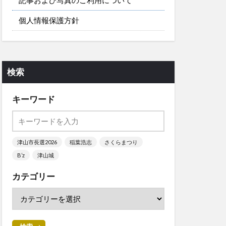
個人情報保護方針
検索
キーワード
津山市長選2026
稲葉浩志
さくらまつり
B’z
津山城
カテゴリー