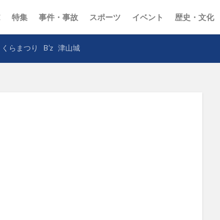
E
特集
事件・事故
スポーツ
イベント
歴史・文化
さくらまつり
B’z
津山城