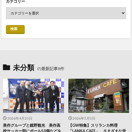
カテゴリー
検索
未分類
の最新記事8件
2026年4月25日
2026年5月5日
美作グループと鏡野観光 美作高
【GW特集】スリランカ料理
校サッカー部にボール50個などを
「LANKA CAFE」 さまざまな世