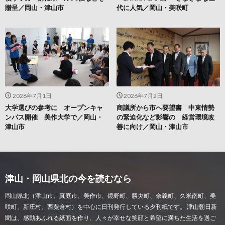
贈呈／岡山・津山市
代に人気／岡山・美咲町
2026年7月1日
2026年7月2日
大学選びの参考に オープンキャ
商議所から市へ要望書 中東情勢
ンパス開催 美作大学で／岡山・
の緊迫化など影響の 経営環境改
津山市
善に向け／岡山・津山市
津山・岡山県北の今を読むなら
岡山県北（津山市、真庭市、美作市、鏡野町、勝央町、奈義町、久米南町、美
咲町、新庄村、西粟倉村）を中心に日刊発行している夕刊紙です。 津山朝日新
聞は、感動あふれる紙面を作り、人々が幸せな笑顔と希望に満ちた生活を過ご