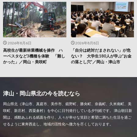
2026年8月6日
2026年8月8日
高校生が最新林業機械を操作 ハ
「自分は絶対だまされない」が危
ーベスタなど3機種を体験 「難し
ない？ 大学生180人が学ぶ“お金
かった」／岡山・美咲町
の落とし穴”／岡山・津山市
津山・岡山県北の今を読むなら
岡山県北（津山市、真庭市、美作市、鏡野町、勝央町、奈義町、久米南町、美
咲町、新庄村、西粟倉村）を中心に日刊発行している夕刊紙です。 津山朝日新
聞は、感動あふれる紙面を作り、人々が幸せな笑顔と希望に満ちた生活を過ご
せるように東奔西走し、地域の活性化へ微力を尽くしております。