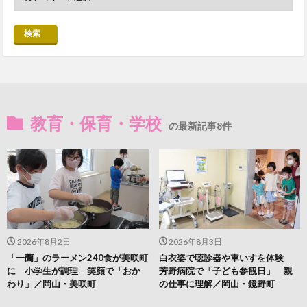
検索
教育・保育・学校
の最新記事8件
2026年8月2日
2026年8月3日
「一蘭」のラーメン240食が美咲町
白衣姿で聴診器や車いすを体験
に 小学生が調理 笑顔で「おか
芳野病院で「子ども参観日」 親
わり」／岡山・美咲町
の仕事に理解／岡山・鏡野町