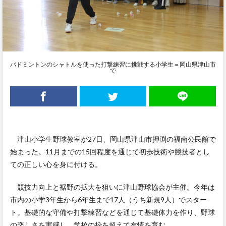
バドミントンのシャトルを使った打撃練習に挑戦する小学生＝岡山県津山市
で
津山小学生野球教室が27日、岡山県津山市押渕の福南公民館で
始まった。11月までの15回程度を通じて初歩技術や競技者とし
ての正しい心を身に付ける。
競技力向上と裾野の拡大を狙いに津山野球協会が主催。今年は
市内の小学3年生から6年生まで17人（うち新規9人）でスター
ト。基礎的な守備や打撃練習などを通じて基礎体力を作り、野球
の楽しさを実感し、学校の枠を超えて友情を育む。