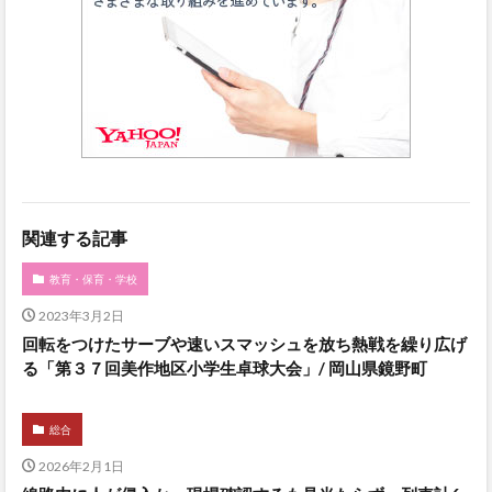
関連する記事
教育・保育・学校
2023年3月2日
回転をつけたサーブや速いスマッシュを放ち熱戦を繰り広げ
る「第３７回美作地区小学生卓球大会」/ 岡山県鏡野町
総合
2026年2月1日