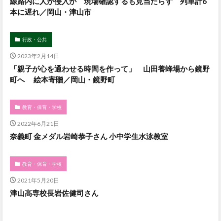
線路内に人が侵入か 現場確認するも見当たらず 列車計6
本に遅れ／岡山・津山市
行政・公共
2023年2月14日
「親子が心を通わせる時間を作って」 山田養蜂場から鏡野
町へ 絵本寄贈／岡山・鏡野町
教育・保育・学校
2022年6月21日
奈義町 金メダル岩崎恭子さん 小中学生水泳教室
教育・保育・学校
2021年5月20日
津山高専校長岩佐健司さん