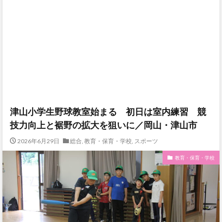
津山小学生野球教室始まる 初日は室内練習 競
技力向上と裾野の拡大を狙いに／岡山・津山市
2026年6月29日
総合
,
教育・保育・学校
,
スポーツ
教育・保育・学校