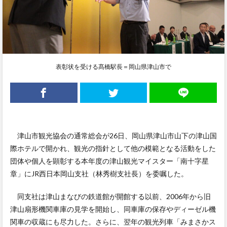
表彰状を受ける髙橋駅長＝岡山県津山市で
津山市観光協会の通常総会が26日、岡山県津山市山下の津山国
際ホテルで開かれ、観光の指針として他の模範となる活動をした
団体や個人を顕彰する本年度の津山観光マイスター「南十字星
章」にJR西日本岡山支社（林秀樹支社長）を委嘱した。
同支社は津山まなびの鉄道館が開館する以前、2006年から旧
津山扇形機関車庫の見学を開始し、同車庫の保存やディーゼル機
関車の収蔵にも尽力した。さらに、翌年の観光列車「みまさかス