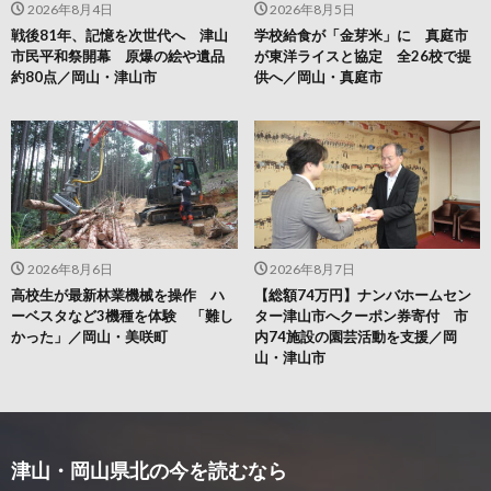
2026年8月4日
2026年8月5日
戦後81年、記憶を次世代へ 津山
学校給食が「金芽米」に 真庭市
市民平和祭開幕 原爆の絵や遺品
が東洋ライスと協定 全26校で提
約80点／岡山・津山市
供へ／岡山・真庭市
2026年8月6日
2026年8月7日
高校生が最新林業機械を操作 ハ
【総額74万円】ナンバホームセン
ーベスタなど3機種を体験 「難し
ター津山市へクーポン券寄付 市
かった」／岡山・美咲町
内74施設の園芸活動を支援／岡
山・津山市
津山・岡山県北の今を読むなら