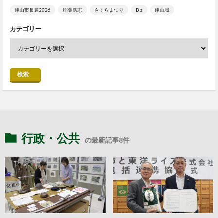
津山市長選2026
稲葉浩志
さくらまつり
B’z
津山城
カテゴリー
検索
行政・公共
の最新記事8件