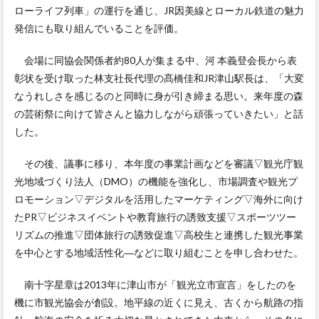
ローライフ列車」の運行を通じ、JR因美線とローカル鉄道の魅力
発信にも取り組んでいることを評価。
会場に同協会関係者約80人が集まる中、河 本義登会長から表
彰状を受け取った林支社長代理の髙橋佳和JR津山駅長は、「大変
なうれしさを感じるのと同時に身が引き締まる思い。来年度の森
の芸術祭に向けて皆さんと協力しながら頑張っていきたい」と話
した。
その後、議事に移り、本年度の事業計画などを審議▽観光庁観
光地域づくり法人（DMO）の機能を強化し、市場調査や観光プ
ロモーション▽デジタルを活用したマーケティング▽海外に向け
たPR▽ビジネスイベントや教育旅行の誘致支援▽スポーツツー
リズムの推進▽団体旅行の誘致促進▽高校生と連携した観光事業
を中心とする地域活性化―などに取り組むことを申し合わせた。
南十字星章は2013年に津山市が「観光立市宣言」をしたのを
機に市観光協会が創設。地平線の近くに見え、古くから航路の指