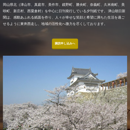
岡山県北（津山市、真庭市、美作市、鏡野町、勝央町、奈義町、久米南町、美
咲町、新庄村、西粟倉村）を中心に日刊発行している夕刊紙です。 津山朝日新
聞は、感動あふれる紙面を作り、人々が幸せな笑顔と希望に満ちた生活を過ご
せるように東奔西走し、地域の活性化へ微力を尽くしております。
購読申し込みへ