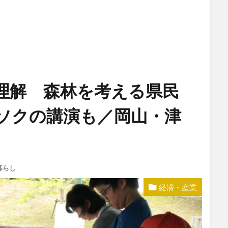
理解 森林を考える県民
ソクの講演も／岡山・津
暮らし
経済・産業