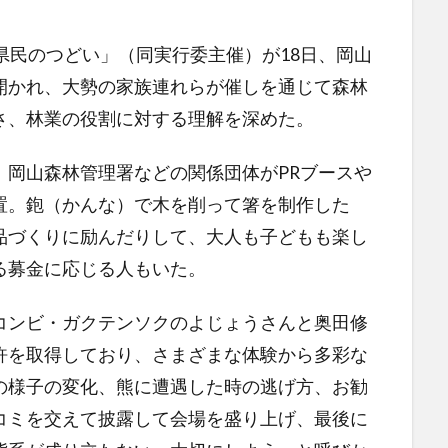
県民のつどい」（同実行委主催）が18日、岡山
開かれ、大勢の家族連れらが催しを通じて森林
さ、林業の役割に対する理解を深めた。
岡山森林管理署などの関係団体がPRブースや
置。鉋（かんな）で木を削って箸を制作した
品づくりに励んだりして、大人も子どもも楽し
る募金に応じる人もいた。
ンビ・ガクテンソクのよじょうさんと奥田修
許を取得しており、さまざまな体験から多彩な
の様子の変化、熊に遭遇した時の逃げ方、お勧
コミを交えて披露して会場を盛り上げ、最後に