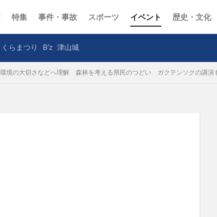
E
特集
事件・事故
スポーツ
イベント
歴史・文化
さくらまつり
B’z
津山城
環境の大切さなどへ理解 森林を考える県民のつどい ガクテンソクの講演