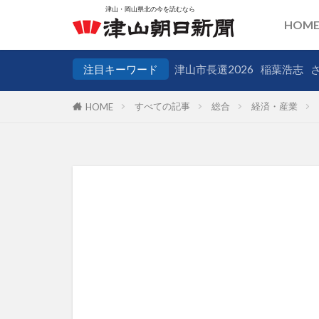
HOM
注目キーワード
津山市長選2026
稲葉浩志
すべての記事
総合
経済・産業
HOME