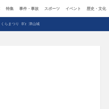
E
特集
事件・事故
スポーツ
イベント
歴史・文化
さくらまつり
B’z
津山城