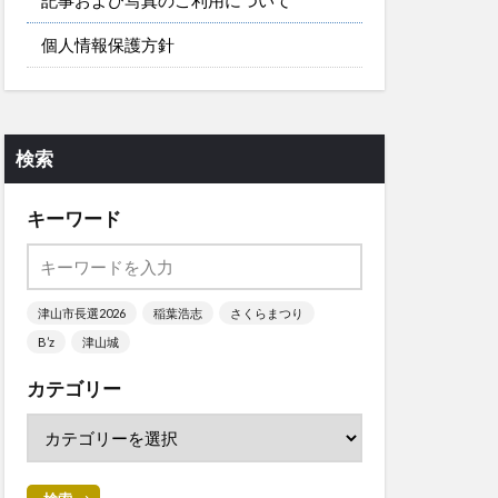
個人情報保護方針
検索
キーワード
津山市長選2026
稲葉浩志
さくらまつり
B’z
津山城
カテゴリー