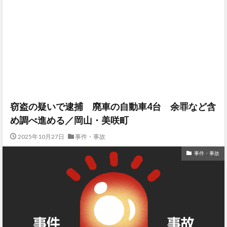
窃盗の疑いで逮捕 廃車の自動車4台 余罪など含
め調べ進める／岡山・美咲町
2025年10月27日
事件・事故
事件・事故