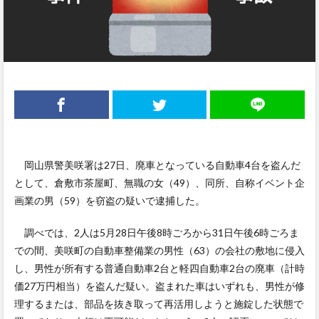
岡山県警美咲署は27日、廃車となっている自動車4台を盗んだ
として、倉敷市茶屋町、無職の女（49）、同所、自称イベント企
画業の男（59）を窃盗の疑いで逮捕した。
調べでは、2人は5月28日午後8時ごろから31日午後6時ごろま
での間、美咲町の自動車整備業の男性（63）の会社の敷地に侵入
し、男性が所有する普通自動車2台と軽四自動車2台の廃車（計時
価27万円相当）を盗んだ疑い。盗まれた車はいずれも、男性が修
理するまたは、部品を抜き取って再活用しようと施錠した状態で