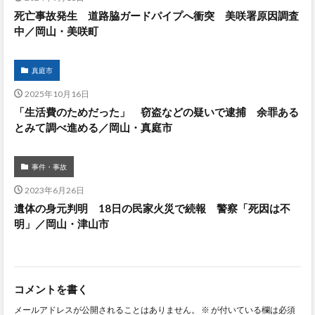
死亡事故発生 道路脇ガードパイプへ衝突 美咲署原因調査
中／岡山・美咲町
真庭市
2025年10月16日
「生活費のためだった」 窃盗などの疑いで逮捕 余罪ある
とみて調べ進める／岡山・真庭市
事件・事故
2023年6月26日
遺体の身元判明 18日の民家火災で続報 警察「死因は不
明」／岡山・津山市
コメントを書く
メールアドレスが公開されることはありません。
※
が付いている欄は必須