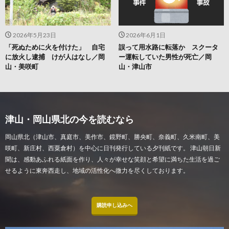
2026年5月23日
2026年6月1日
「死ぬために火を付けた」 自宅
誤って用水路に転落か スクータ
に放火し逮捕 けが人はなし／岡
ー運転していた男性が死亡／岡
山・美咲町
山・津山市
津山・岡山県北の今を読むなら
岡山県北（津山市、真庭市、美作市、鏡野町、勝央町、奈義町、久米南町、美
咲町、新庄村、西粟倉村）を中心に日刊発行している夕刊紙です。 津山朝日新
聞は、感動あふれる紙面を作り、人々が幸せな笑顔と希望に満ちた生活を過ご
せるように東奔西走し、地域の活性化へ微力を尽くしております。
購読申し込みへ