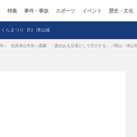
E
特集
事件・事故
スポーツ
イベント
歴史・文化
さくらまつり
B’z
津山城
問へ 光井津山市長へ委嘱 「責任ある立場として尽力する」／岡山・津山