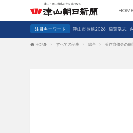
HOM
注目キーワード
津山市長選2026
稲葉浩志
すべての記事
総合
美作自修会の顧
HOME