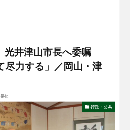
 光井津山市長へ委嘱
て尽力する」／岡山・津
・福祉
行政・公共