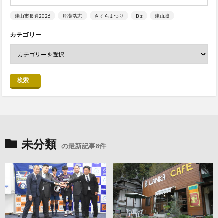
津山市長選2026
稲葉浩志
さくらまつり
B’z
津山城
カテゴリー
検索
未分類
の最新記事8件