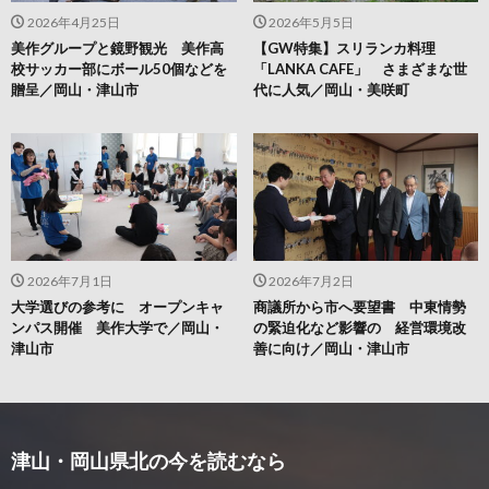
2026年4月25日
2026年5月5日
美作グループと鏡野観光 美作高
【GW特集】スリランカ料理
校サッカー部にボール50個などを
「LANKA CAFE」 さまざまな世
贈呈／岡山・津山市
代に人気／岡山・美咲町
2026年7月1日
2026年7月2日
大学選びの参考に オープンキャ
商議所から市へ要望書 中東情勢
ンパス開催 美作大学で／岡山・
の緊迫化など影響の 経営環境改
津山市
善に向け／岡山・津山市
津山・岡山県北の今を読むなら