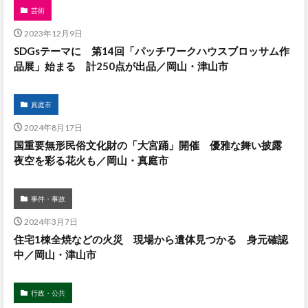
芸術
2023年12月9日
SDGsテーマに 第14回「パッチワークハウスブロッサム作
品展」始まる 計250点が出品／岡山・津山市
真庭市
2024年8月17日
国重要無形民俗文化財の「大宮踊」開催 優雅な舞い披露
夜空を彩る花火も／岡山・真庭市
事件・事故
2024年3月7日
住宅1棟全焼などの火災 現場から遺体見つかる 身元確認
中／岡山・津山市
行政・公共