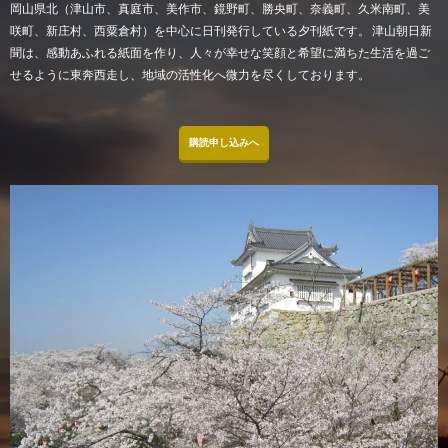
岡山県北（津山市、真庭市、美作市、鏡野町、勝央町、奈義町、久米南町、美
咲町、新庄村、西粟倉村）を中心に日刊発行している夕刊紙です。 津山朝日新
聞は、感動あふれる紙面を作り、人々が幸せな笑顔と希望に満ちた生活を過ご
せるように東奔西走し、地域の活性化へ微力を尽くしております。
購読申し込みへ