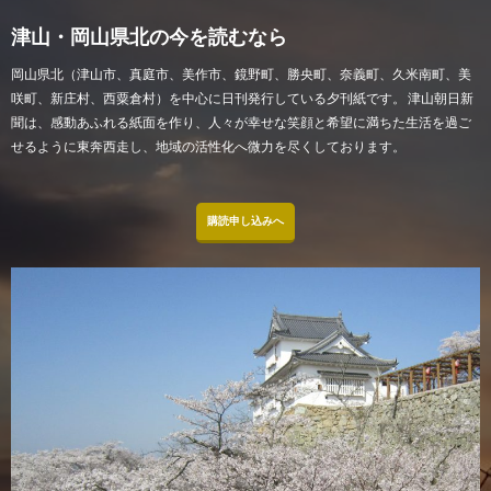
津山・岡山県北の今を読むなら
岡山県北（津山市、真庭市、美作市、鏡野町、勝央町、奈義町、久米南町、美
咲町、新庄村、西粟倉村）を中心に日刊発行している夕刊紙です。 津山朝日新
聞は、感動あふれる紙面を作り、人々が幸せな笑顔と希望に満ちた生活を過ご
せるように東奔西走し、地域の活性化へ微力を尽くしております。
購読申し込みへ