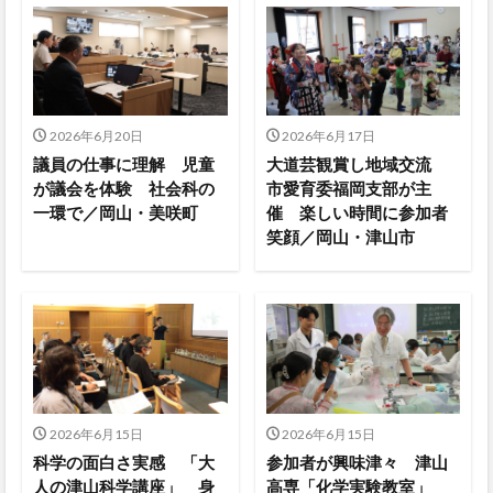
2026年6月20日
2026年6月17日
議員の仕事に理解 児童
大道芸観賞し地域交流
が議会を体験 社会科の
市愛育委福岡支部が主
一環で／岡山・美咲町
催 楽しい時間に参加者
笑顔／岡山・津山市
2026年6月15日
2026年6月15日
科学の面白さ実感 「大
参加者が興味津々 津山
人の津山科学講座」 身
高専「化学実験教室」