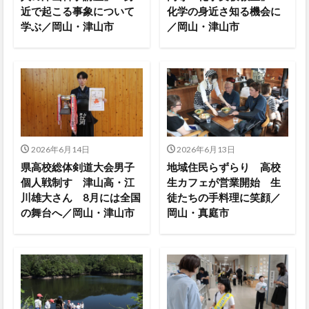
近で起こる事象について
化学の身近さ知る機会に
学ぶ／岡山・津山市
／岡山・津山市
2026年6月14日
2026年6月13日
県高校総体剣道大会男子
地域住民らずらり 高校
個人戦制す 津山高・江
生カフェが営業開始 生
川雄大さん 8月には全国
徒たちの手料理に笑顔／
の舞台へ／岡山・津山市
岡山・真庭市