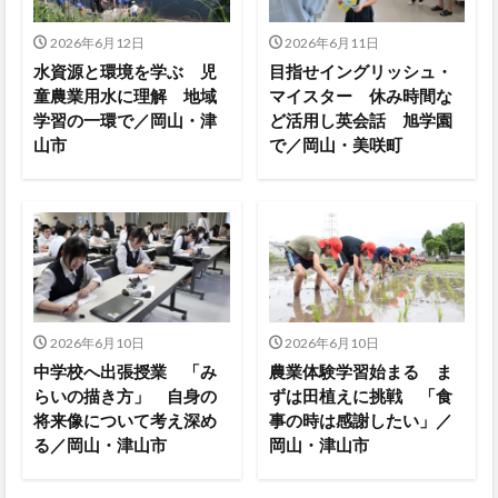
2026年6月12日
2026年6月11日
水資源と環境を学ぶ 児
目指せイングリッシュ・
童農業用水に理解 地域
マイスター 休み時間な
学習の一環で／岡山・津
ど活用し英会話 旭学園
山市
で／岡山・美咲町
2026年6月10日
2026年6月10日
中学校へ出張授業 「み
農業体験学習始まる ま
らいの描き方」 自身の
ずは田植えに挑戦 「食
将来像について考え深め
事の時は感謝したい」／
る／岡山・津山市
岡山・津山市