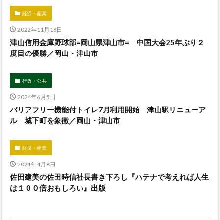
経済・産業
2022年11月18日
津山信用金庫野球部=岡山県津山市= 中国大会25年ぶり２
度目の優勝／岡山・津山市
行政・公共
2024年6月5日
バリアフリー機能付トイレ7月利用開始 津山駅リニューア
ル 城下町を象徴／岡山・津山市
経済・産業
2021年4月8日
佐田建美の佐田時信社長書き下ろし『ハテナで考えれば人生
は１００倍おもしろい』出版