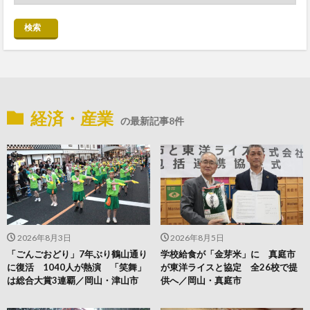
検索
経済・産業
の最新記事8件
2026年8月3日
2026年8月5日
「ごんごおどり」7年ぶり鶴山通り
学校給食が「金芽米」に 真庭市
に復活 1040人が熱演 「笑舞」
が東洋ライスと協定 全26校で提
は総合大賞3連覇／岡山・津山市
供へ／岡山・真庭市