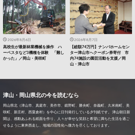
2026年8月6日
2026年8月7日
高校生が最新林業機械を操作 ハ
【総額74万円】ナンバホームセン
ーベスタなど3機種を体験 「難し
ター津山市へクーポン券寄付 市
かった」／岡山・美咲町
内74施設の園芸活動を支援／岡
山・津山市
津山・岡山県北の今を読むなら
岡山県北（津山市、真庭市、美作市、鏡野町、勝央町、奈義町、久米南町、美
咲町、新庄村、西粟倉村）を中心に日刊発行している夕刊紙です。 津山朝日新
聞は、感動あふれる紙面を作り、人々が幸せな笑顔と希望に満ちた生活を過ご
せるように東奔西走し、地域の活性化へ微力を尽くしております。