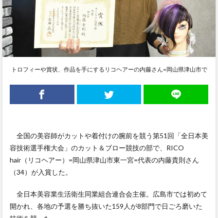
トロフィーや賞状、作品を手にするリコヘアーの内藤さん=岡山県津山市で
全国の美容師がカットや着付けの腕前を競う第51回「全日本美
容技術選手権大会」のカット＆ブロー競技の部で、RICO
hair（リコヘアー）=岡山県津山市東一宮=代表の内藤貴則さん
（34）が入賞した。
全日本美容業生活衛生同業組合連合会主催。広島市では初めて
開かれ、各地の予選を勝ち抜いた159人が8部門で日ごろ磨いた