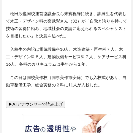
松田欣也同校運営協議会長ら来賓祝辞に続き、訓練生を代表し
て木工・デザイン科の宮武彩さん（32）が「自覚と誇りを持って
技術の習得に励み、地域社会の要請に応えられるスペシャリスト
を目指したい」と決意を述べた。
入校生の内訳は電気設備科10人、木造建築・再生科７人、木
工・デザイン科８人、建物設備サービス科７人、ケアサービス科
16人。各科のカリキュラムは半年から１年。
この日は同校美作校（同県美作市安蘇）でも入校式があり、自
動車整備工学、総合実務の２科に11人が入校した。