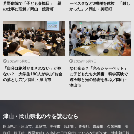
芳野病院で「子ども参観日」 親
ーベスタなど3機種を体験 「難し
の仕事に理解／岡山・鏡野町
かった」／岡山・美咲町
2026年8月8日
2026年8月9日
「自分は絶対だまされない」が危
なぜ光る？「光るシャーベット」
ない？ 大学生180人が学ぶ“お金
に子どもたち大興奮 科学実験で
の落とし穴”／岡山・津山市
過冷却と光の秘密を学ぶ／岡山・
津山市
津山・岡山県北の今を読むなら
岡山県北（津山市、真庭市、美作市、鏡野町、勝央町、奈義町、久米南町、美
咲町、新庄村、西粟倉村）を中心に日刊発行している夕刊紙です。 津山朝日新