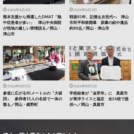
2026年8月4日
2026年8月4日
熊本支援から帰還したDMAT「熱
戦後81年、記憶を次世代へ 津山
中症患者が多い」 津山中央病院
市民平和祭開幕 原爆の絵や遺品
が現地の厳しい実情語る／岡山・
約80点／岡山・津山市
津山市
2026年8月5日
2026年8月5日
参道に広がる85メートルの「大祓
学校給食が「金芽米」に 真庭市
詞」 参拝者15人の名前で一体の
が東洋ライスと協定 全26校で提
龍も／岡山・鏡野町
供へ／岡山・真庭市