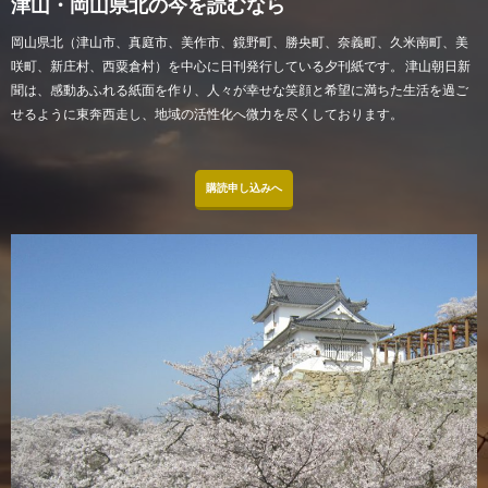
津山・岡山県北の今を読むなら
岡山県北（津山市、真庭市、美作市、鏡野町、勝央町、奈義町、久米南町、美
咲町、新庄村、西粟倉村）を中心に日刊発行している夕刊紙です。 津山朝日新
聞は、感動あふれる紙面を作り、人々が幸せな笑顔と希望に満ちた生活を過ご
せるように東奔西走し、地域の活性化へ微力を尽くしております。
購読申し込みへ