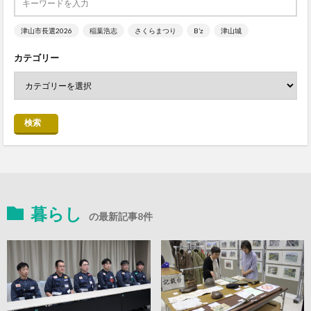
津山市長選2026
稲葉浩志
さくらまつり
B’z
津山城
カテゴリー
検索
暮らし
の最新記事8件