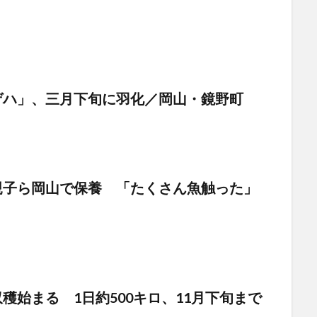
ゲハ」、三月下旬に羽化／岡山・鏡野町
親子ら岡山で保養 「たくさん魚触った」
始まる 1日約500キロ、11月下旬まで