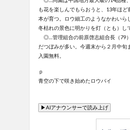
◎…同園は中国地方最大級の14品種
も花を楽しんでもらおうと、13年ほど
本が育つ。ロウ細工のようなかわいら
冬枯れの景色に明かりを灯（とも）し
◎…管理組合の前原啓志組合長（79
だつぼみが多い。今週末から２月中旬
入園無料。
ｐ
青空の下で咲き始めたロウバイ