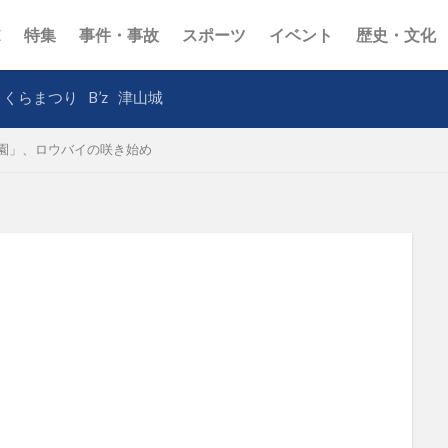
E
特集
事件・事故
スポーツ
イベント
歴史・文化
さくらまつり
B’z
津山城
園」、ロウバイの咲き始め