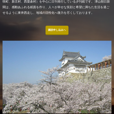
咲町、新庄村、西粟倉村）を中心に日刊発行している夕刊紙です。 津山朝日新
聞は、感動あふれる紙面を作り、人々が幸せな笑顔と希望に満ちた生活を過ご
せるように東奔西走し、地域の活性化へ微力を尽くしております。
購読申し込みへ