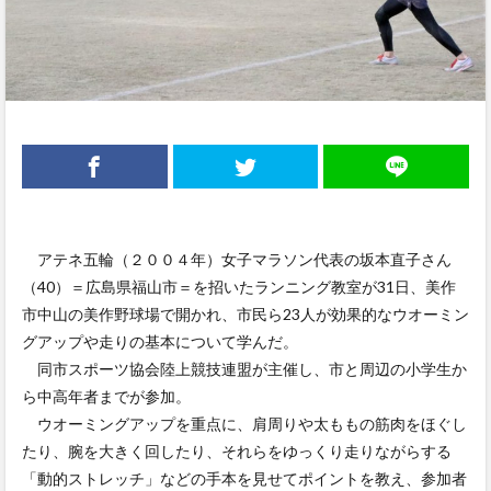
アテネ五輪（２００４年）女子マラソン代表の坂本直子さん
（40）＝広島県福山市＝を招いたランニング教室が31日、美作
市中山の美作野球場で開かれ、市民ら23人が効果的なウオーミン
グアップや走りの基本について学んだ。
同市スポーツ協会陸上競技連盟が主催し、市と周辺の小学生か
ら中高年者までが参加。
ウオーミングアップを重点に、肩周りや太ももの筋肉をほぐし
たり、腕を大きく回したり、それらをゆっくり走りながらする
「動的ストレッチ」などの手本を見せてポイントを教え、参加者