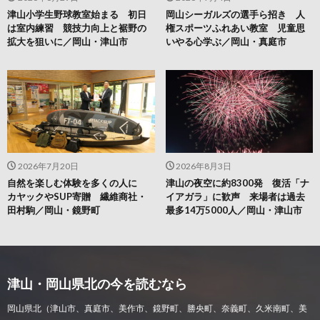
津山小学生野球教室始まる 初日
岡山シーガルズの選手ら招き 人
は室内練習 競技力向上と裾野の
権スポーツふれあい教室 児童思
拡大を狙いに／岡山・津山市
いやる心学ぶ／岡山・真庭市
2026年7月20日
2026年8月3日
自然を楽しむ体験を多くの人に
津山の夜空に約8300発 復活「ナ
カヤックやSUP寄贈 繊維商社・
イアガラ」に歓声 来場者は過去
田村駒／岡山・鏡野町
最多14万5000人／岡山・津山市
津山・岡山県北の今を読むなら
岡山県北（津山市、真庭市、美作市、鏡野町、勝央町、奈義町、久米南町、美