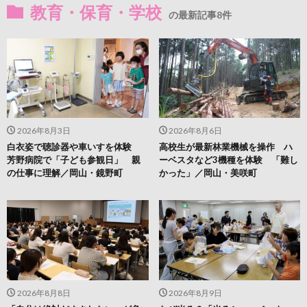
教育・保育・学校
の最新記事8件
2026年8月3日
2026年8月6日
白衣姿で聴診器や車いすを体験
高校生が最新林業機械を操作 ハ
芳野病院で「子ども参観日」 親
ーベスタなど3機種を体験 「難し
の仕事に理解／岡山・鏡野町
かった」／岡山・美咲町
2026年8月8日
2026年8月9日