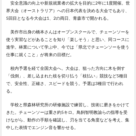
安全意識の向上や新規就業者の拡大を目的に2年に1度開催。世
界大会（オーストラリア）への日本代表を決める大会でもあり、
5回目となる今大会は1、2の両日、青森市で開かれる。
美作市出身の橋本さんはオープンスクールで、チェーンソーを
使う実習などがあることを知り「楽しそう」と思い、同コースに
進学。林業について学ぶ中、今では「県北でチェーンソーを使う
仕事に就くこと」が将来の目標だ。
校内予選を経て全国大会へ。大会は、狙った方向に木を倒す
「伐倒」、差し込まれた枝を切り払う「枝払い」競技など5種目
で、安全性、正確さ、スピードを競う。予選は3種目で行われ
る。
学校と県森林研究所の研修施設で練習し、技術に磨きをかけて
きた。チェーンソーは重さ約5キロ。鳥飼智明教諭らの指導を受
けながら、動作の手順を確認し、刃を当てる角度などを考え、集
中した表情でエンジン音を響かせる。