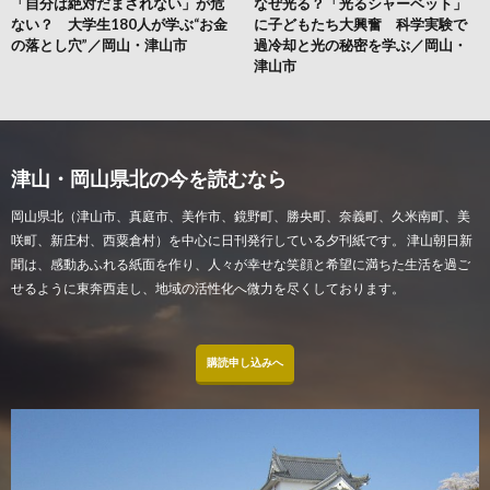
「自分は絶対だまされない」が危
なぜ光る？「光るシャーベット」
ない？ 大学生180人が学ぶ“お金
に子どもたち大興奮 科学実験で
の落とし穴”／岡山・津山市
過冷却と光の秘密を学ぶ／岡山・
津山市
津山・岡山県北の今を読むなら
岡山県北（津山市、真庭市、美作市、鏡野町、勝央町、奈義町、久米南町、美
咲町、新庄村、西粟倉村）を中心に日刊発行している夕刊紙です。 津山朝日新
聞は、感動あふれる紙面を作り、人々が幸せな笑顔と希望に満ちた生活を過ご
せるように東奔西走し、地域の活性化へ微力を尽くしております。
購読申し込みへ