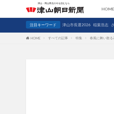
HOM
注目キーワード
津山市長選2026
稲葉浩志
すべての記事
特集
春風に舞い散る花
HOME