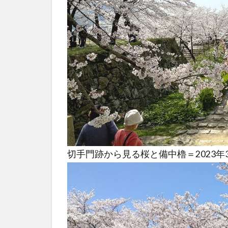
切手門跡から見る桜と備中櫓＝2023年3