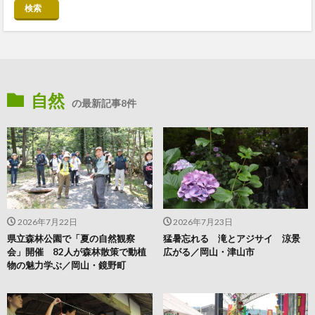
検索
自然
の最新記事8件
2026年7月22日
2026年7月23日
県立森林公園で「夏の自然観察
猛暑忘れる 滝とアジサイ 涼景
会」開催 82人が森林散策で動植
広がる／岡山・津山市
物の魅力学ぶ／岡山・鏡野町