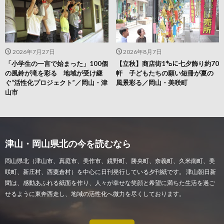
2026年7月27日
2026年8月7日
「小学生の一言で始まった」100個
【立秋】商店街1㌔に七夕飾り約70
の風鈴が滝を彩る 地域が受け継
軒 子どもたちの願い短冊が夏の
ぐ“活性化プロジェクト”／岡山・津
風景彩る／岡山・美咲町
山市
津山・岡山県北の今を読むなら
岡山県北（津山市、真庭市、美作市、鏡野町、勝央町、奈義町、久米南町、美
咲町、新庄村、西粟倉村）を中心に日刊発行している夕刊紙です。 津山朝日新
聞は、感動あふれる紙面を作り、人々が幸せな笑顔と希望に満ちた生活を過ご
せるように東奔西走し、地域の活性化へ微力を尽くしております。