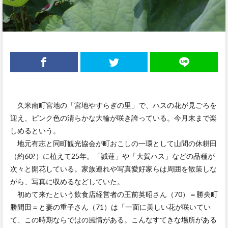
久米南町宮地の「宮地やすらぎの里」で、ハスの花が見ごろを
迎え、ピンク色の清らかな大輪が咲き誇っている。今月末まで楽
しめるという。
地元有志と同町観光協会が町おこしの一環として山間の休耕田
（約60?）に植えて25年。「誠蓮」や「大賀ハス」などの品種が
次々と開花している。家族連れや写真愛好家らは周囲を散策しな
がら、写真に収めるなどしていた。
初めて来たという飲食店経営者の王前英昭さん（70）＝勝央町
勝間田＝と妻の重子さん（71）は「一面に美しい花が咲いてい
て、この時期ならではの風情がある。こんなすてきな場所がある