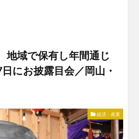
入 地域で保有し年間通じ
7日にお披露目会／岡山・
経済・産業