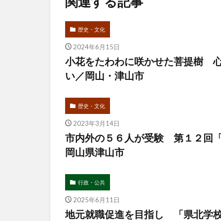
関連する記事
歴史・文化
2024年6月15日
小花をたわわに咲かせた菩提樹 
い／岡山・津山市
歴史・文化
2023年3月14日
市内外の５６人が受験 第１２回「
岡山県津山市
行政・公共
2025年6月11日
地元就職促進を目指し 「県北学