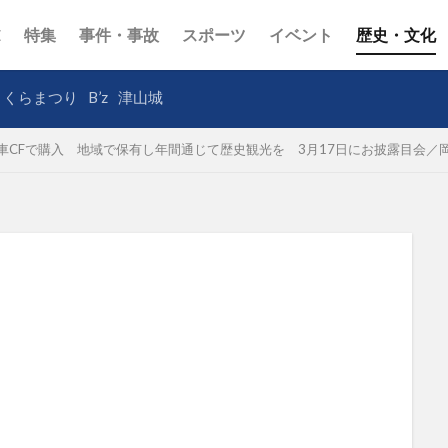
E
特集
事件・事故
スポーツ
イベント
歴史・文化
さくらまつり
B’z
津山城
車CFで購入 地域で保有し年間通じて歴史観光を 3月17日にお披露目会／