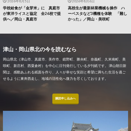
2026年8月5日
2026年8月6日
学校給食が「金芽米」に 真庭市
高校生が最新林業機械を操作 ハ
が東洋ライスと協定 全26校で提
ーベスタなど3機種を体験 「難し
供へ／岡山・真庭市
かった」／岡山・美咲町
津山・岡山県北の今を読むなら
岡山県北（津山市、真庭市、美作市、鏡野町、勝央町、奈義町、久米南町、美
咲町、新庄村、西粟倉村）を中心に日刊発行している夕刊紙です。 津山朝日新
聞は、感動あふれる紙面を作り、人々が幸せな笑顔と希望に満ちた生活を過ご
せるように東奔西走し、地域の活性化へ微力を尽くしております。
購読申し込みへ