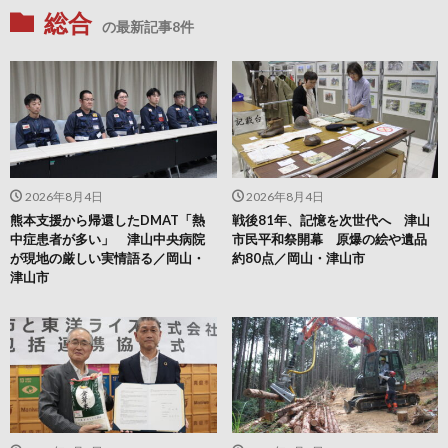
総合
の最新記事8件
2026年8月4日
2026年8月4日
熊本支援から帰還したDMAT「熱
戦後81年、記憶を次世代へ 津山
中症患者が多い」 津山中央病院
市民平和祭開幕 原爆の絵や遺品
が現地の厳しい実情語る／岡山・
約80点／岡山・津山市
津山市