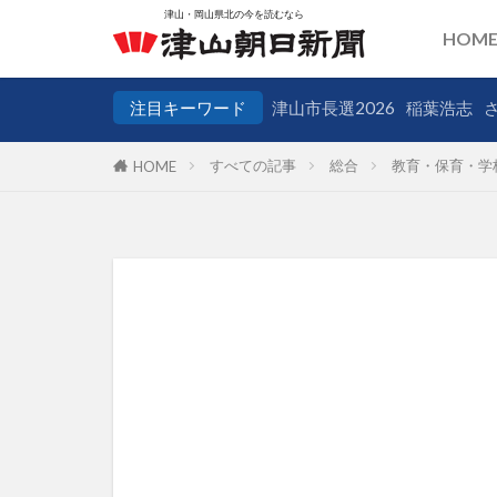
HOM
注目キーワード
津山市長選2026
稲葉浩志
すべての記事
総合
教育・保育・学
HOME