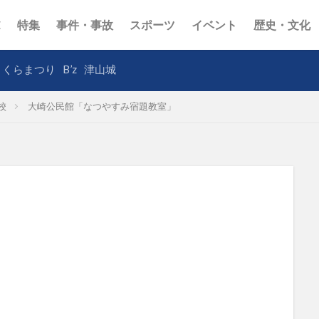
E
特集
事件・事故
スポーツ
イベント
歴史・文化
さくらまつり
B’z
津山城
校
大崎公民館「なつやすみ宿題教室」