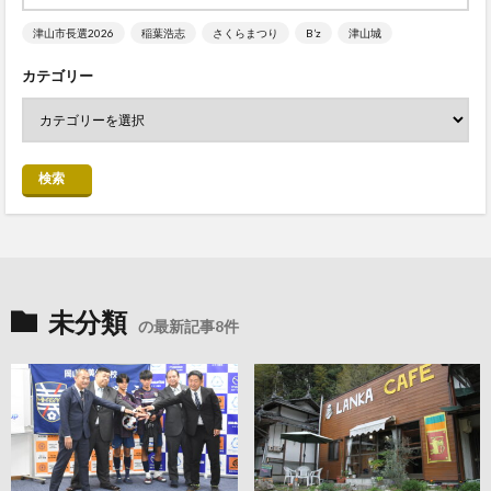
津山市長選2026
稲葉浩志
さくらまつり
B’z
津山城
カテゴリー
検索
未分類
の最新記事8件