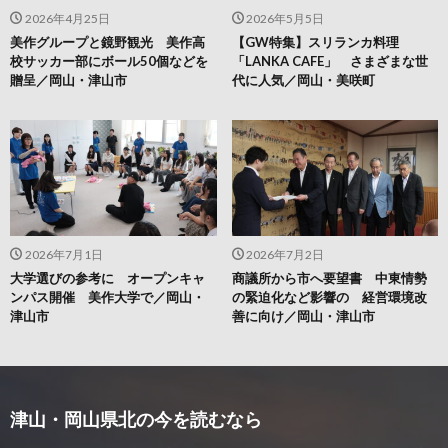
2026年4月25日
2026年5月5日
美作グループと鏡野観光 美作高
【GW特集】スリランカ料理
校サッカー部にボール50個などを
「LANKA CAFE」 さまざまな世
贈呈／岡山・津山市
代に人気／岡山・美咲町
2026年7月1日
2026年7月2日
大学選びの参考に オープンキャ
商議所から市へ要望書 中東情勢
ンパス開催 美作大学で／岡山・
の緊迫化など影響の 経営環境改
津山市
善に向け／岡山・津山市
津山・岡山県北の今を読むなら