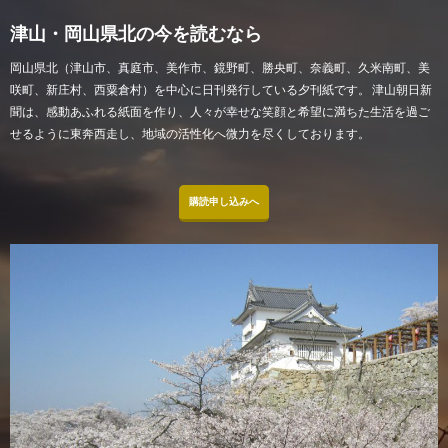
津山・岡山県北の今を読むなら
岡山県北（津山市、真庭市、美作市、鏡野町、勝央町、奈義町、久米南町、美
咲町、新庄村、西粟倉村）を中心に日刊発行している夕刊紙です。 津山朝日新
聞は、感動あふれる紙面を作り、人々が幸せな笑顔と希望に満ちた生活を過ご
せるように東奔西走し、地域の活性化へ微力を尽くしております。
購読申し込みへ