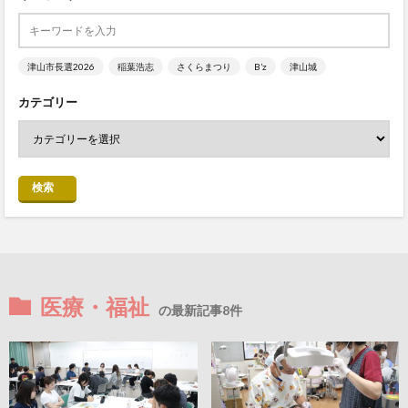
津山市長選2026
稲葉浩志
さくらまつり
B’z
津山城
カテゴリー
検索
医療・福祉
の最新記事8件