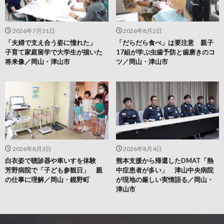
2026年7月31日
2026年8月2日
「夫婦で支え合う姿に憧れた」
「だらだら食べ」は要注意 親子
子育て家庭留学で大学生が描いた
17組が学ぶ虫歯予防と歯磨きのコ
将来像／岡山・津山市
ツ／岡山・津山市
2026年8月3日
2026年8月4日
白衣姿で聴診器や車いすを体験
熊本支援から帰還したDMAT「熱
芳野病院で「子ども参観日」 親
中症患者が多い」 津山中央病院
の仕事に理解／岡山・鏡野町
が現地の厳しい実情語る／岡山・
津山市