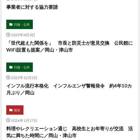
事業者に対する協力要請
行政・公共
2023年4月4日
「世代超えた関係を」 市長と防災士が意見交換 公民館に
WiFi設置も提案／岡山・津山市
行政・公共
2023年12月2日
インフル流行本格化 インフルエンザ警報発令 約4年10カ
月ぶり／岡山
総合
2026年1月17日
料理やレクリエーション通じ 高校生とお年寄りが交流 活
気に満ちた時間に／岡山・津山市