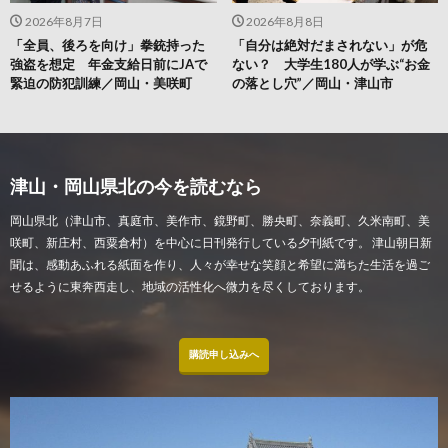
2026年8月7日
2026年8月8日
「全員、後ろを向け」拳銃持った
「自分は絶対だまされない」が危
強盗を想定 年金支給日前にJAで
ない？ 大学生180人が学ぶ“お金
緊迫の防犯訓練／岡山・美咲町
の落とし穴”／岡山・津山市
津山・岡山県北の今を読むなら
岡山県北（津山市、真庭市、美作市、鏡野町、勝央町、奈義町、久米南町、美
咲町、新庄村、西粟倉村）を中心に日刊発行している夕刊紙です。 津山朝日新
聞は、感動あふれる紙面を作り、人々が幸せな笑顔と希望に満ちた生活を過ご
せるように東奔西走し、地域の活性化へ微力を尽くしております。
購読申し込みへ