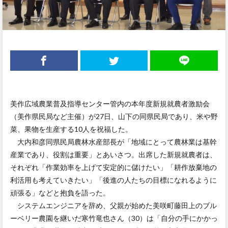
美作広域農業普及指導センター管内の本年度新規就農者激励会
（美作県民局など主催）が27日、山下の同県民局であり、米や野
菜、果物を生産する10人を祝福した。
大内和彦同県民局農林水産部長が「地域にとって農林業は基幹
産業であり、役割は重要」とあいさつ。出席した新規就農者は、
それぞれ「作業効率を上げて安定的に儲けたい」「耕作放棄地の
利活用も考えていきたい」「後進の人たちの目標になれるように
頑張る」などと抱負を語った。
システムエンジニアを辞め、父親が始めた美咲町藤田上のブル
ーベリー農園を継いだ寒竹竜也さん（30）は「自分の手にかかっ