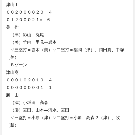
津山工
００２００００２０ ４
０１２０００２１× ６
美 作
（津）影山―丸尾
（美）竹内、里見―岩本
▽三塁打＝皆木（美）▽二塁打＝稲岡（津）、岡田真、中塚
（美）
Ｂゾーン
津山商
０００１０２０１０ ４
００００００００１ １
勝 山
（津）小坂田―高森
（勝）宮田、山本―清水、宮田
▽三塁打＝小原（津）▽二塁打＝小原、高森２（津）、牧
（勝）