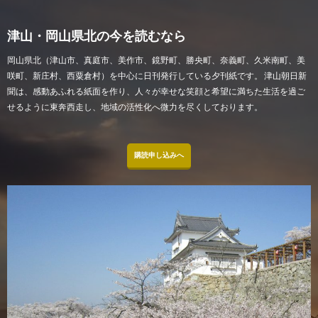
津山・岡山県北の今を読むなら
岡山県北（津山市、真庭市、美作市、鏡野町、勝央町、奈義町、久米南町、美
咲町、新庄村、西粟倉村）を中心に日刊発行している夕刊紙です。 津山朝日新
聞は、感動あふれる紙面を作り、人々が幸せな笑顔と希望に満ちた生活を過ご
せるように東奔西走し、地域の活性化へ微力を尽くしております。
購読申し込みへ