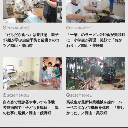
2026年8月2日
2026年8月2日
「だらだら食べ」は要注意 親子
「一蘭」のラーメン240食が美咲町
17組が学ぶ虫歯予防と歯磨きのコ
に 小学生が調理 笑顔で「おか
ツ／岡山・津山市
わり」／岡山・美咲町
2026年8月3日
2026年8月6日
白衣姿で聴診器や車いすを体験
高校生が最新林業機械を操作 ハ
芳野病院で「子ども参観日」 親
ーベスタなど3機種を体験 「難し
の仕事に理解／岡山・鏡野町
かった」／岡山・美咲町