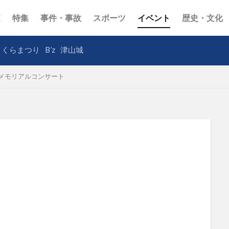
E
特集
事件・事故
スポーツ
イベント
歴史・文化
さくらまつり
B’z
津山城
メモリアルコンサート