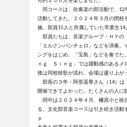
ら約２５０人を楽しませた。
同コースは、吹奏楽の部活動で、12
活動してきた。２０２４年３月の閉校
施。部員15人と所属していた卒業生1
部員たちは、音楽グループ・ＨＹの「
「エルクンバンチェロ」などを演奏。
ングをはじめ、「宝島」などを奏でた
ｎｇ Ｓｉｎｇ」では躍動感のあるメ
後は同校校歌が流れ、会場は盛り上が
部長の３年・阿形遥華さん（14）は
開催できてよかった。たくさんの人に
同中は２０２４年４月、柵原小と統合
る。文化部音楽コースは引き続き活動
ｐ