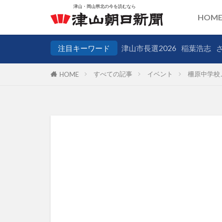
HOM
注目キーワード
津山市長選2026
稲葉浩志
すべての記事
イベント
柵原中学校
HOME