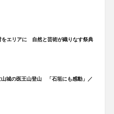
村をエリアに 自然と芸術が織りなす祭典
世山城の医王山登山 「石垣にも感動」／