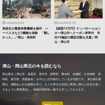
2026年8月6日
2026年8月7日
高校生が最新林業機械を操作 ハ
【総額74万円】ナンバホームセン
ーベスタなど3機種を体験 「難し
ター津山市へクーポン券寄付 市
かった」／岡山・美咲町
内74施設の園芸活動を支援／岡
山・津山市
津山・岡山県北の今を読むなら
岡山県北（津山市、真庭市、美作市、鏡野町、勝央町、奈義町、久米南町、美
咲町、新庄村、西粟倉村）を中心に日刊発行している夕刊紙です。 津山朝日新
聞は、感動あふれる紙面を作り、人々が幸せな笑顔と希望に満ちた生活を過ご
せるように東奔西走し、地域の活性化へ微力を尽くしております。