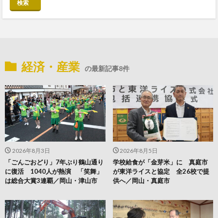
検索
経済・産業
の最新記事8件
2026年8月3日
2026年8月5日
「ごんごおどり」7年ぶり鶴山通り
学校給食が「金芽米」に 真庭市
に復活 1040人が熱演 「笑舞」
が東洋ライスと協定 全26校で提
は総合大賞3連覇／岡山・津山市
供へ／岡山・真庭市