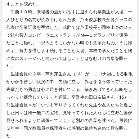
すことを認めた。
午前１０時、来場者の温かい拍手に迎えられ卒業生が入場。一
人ひとりの名前が読み上げられた後、芦田俊彦校長が各クラスの
代表に卒業証書を手渡した。式辞では芦田校長が同校出身の２人
で組む芸人コンビ・ウエストランドがＭ―１グランプリで優勝し
たことに触れ、「思うようにいかない時でも先輩たちのように諦
めず、努力を惜しまず続けることが大切。本校で学んだことを胸
に次のステージへと向かってほしい」とはなむけの言葉を贈っ
た。
生徒会長の２年・芦田芽生さん（14）が「コロナ禍による制限
がかかる苦しい状況の中、先頭に立ち、みなを引っ張っていった
先輩たちの勇志は心に焼き付いている。築きあげてきた伝統をし
っかりと継承していく」と送辞。卒業生の田口友捺さん（15）＝
前生徒会長＝が「いつも寄りそってくれた先生や友人たちと過ご
した日々は唯一無二の宝物。見守ってくれた人たちに立派な姿が
見せられるように頑張っていく」と別れの言葉を述べた。最後に
３年生一同が教職員や保護者らに感謝の気持ち込めて歌を贈っ
た。