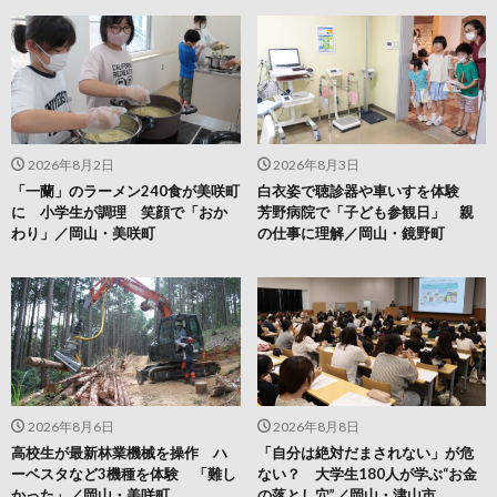
2026年8月2日
2026年8月3日
「一蘭」のラーメン240食が美咲町
白衣姿で聴診器や車いすを体験
に 小学生が調理 笑顔で「おか
芳野病院で「子ども参観日」 親
わり」／岡山・美咲町
の仕事に理解／岡山・鏡野町
2026年8月6日
2026年8月8日
高校生が最新林業機械を操作 ハ
「自分は絶対だまされない」が危
ーベスタなど3機種を体験 「難し
ない？ 大学生180人が学ぶ“お金
かった」／岡山・美咲町
の落とし穴”／岡山・津山市