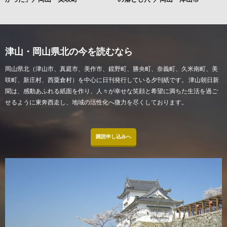
津山・岡山県北の今を読むなら
岡山県北（津山市、真庭市、美作市、鏡野町、勝央町、奈義町、久米南町、美
咲町、新庄村、西粟倉村）を中心に日刊発行している夕刊紙です。 津山朝日新
聞は、感動あふれる紙面を作り、人々が幸せな笑顔と希望に満ちた生活を過ご
せるように東奔西走し、地域の活性化へ微力を尽くしております。
購読申し込みへ