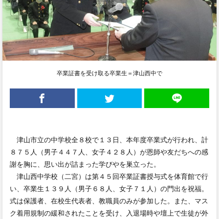
卒業証書を受け取る卒業生＝津山西中で
津山市立の中学校全８校で１３日、本年度卒業式が行われ、計
８７５人（男子４４７人、女子４２８人）が恩師や友だちへの感
謝を胸に、思い出が詰まった学びやを巣立った。
津山西中学校（二宮）は第４５回卒業証書授与式を体育館で行
い、卒業生１３９人（男子６８人、女子７１人）の門出を祝福。
式は保護者、在校生代表者、教職員のみが参加した。また、マス
ク着用規制の緩和されたことを受け、入退場時や壇上で生徒が外