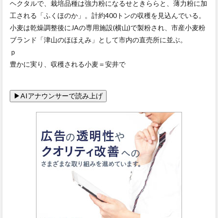
ヘクタルで、栽培品種は強力粉になるせときららと、薄力粉に加
工される「ふくほのか」。計約400トンの収穫を見込んでいる。
小麦は乾燥調整後にJAの専用施設(横山)で製粉され、市産小麦粉
ブランド「津山のほほえみ」として市内の直売所に並ぶ。
ｐ
豊かに実り、収穫される小麦＝安井で