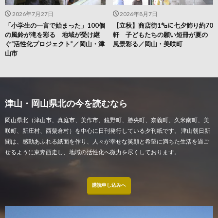
2026年7月27日
2026年8月7日
「小学生の一言で始まった」100個
【立秋】商店街1㌔に七夕飾り約70
の風鈴が滝を彩る 地域が受け継
軒 子どもたちの願い短冊が夏の
ぐ“活性化プロジェクト”／岡山・津
風景彩る／岡山・美咲町
山市
津山・岡山県北の今を読むなら
岡山県北（津山市、真庭市、美作市、鏡野町、勝央町、奈義町、久米南町、美
咲町、新庄村、西粟倉村）を中心に日刊発行している夕刊紙です。 津山朝日新
聞は、感動あふれる紙面を作り、人々が幸せな笑顔と希望に満ちた生活を過ご
せるように東奔西走し、地域の活性化へ微力を尽くしております。
購読申し込みへ