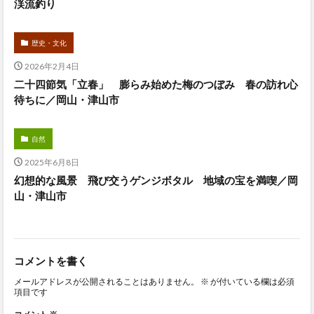
渓流釣り
歴史・文化
2026年2月4日
二十四節気「立春」 膨らみ始めた梅のつぼみ 春の訪れ心
待ちに／岡山・津山市
自然
2025年6月8日
幻想的な風景 飛び交うゲンジボタル 地域の宝を満喫／岡
山・津山市
コメントを書く
メールアドレスが公開されることはありません。
※
が付いている欄は必須
項目です