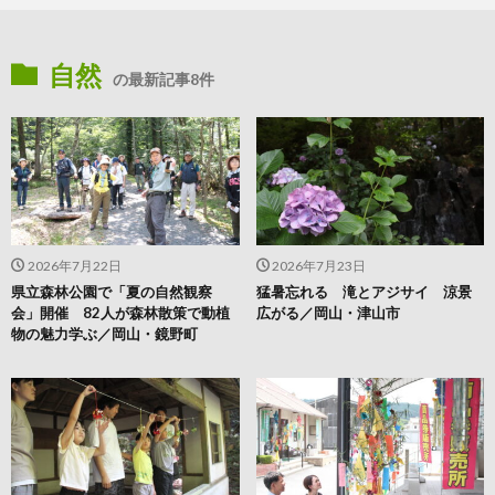
自然
の最新記事8件
2026年7月22日
2026年7月23日
県立森林公園で「夏の自然観察
猛暑忘れる 滝とアジサイ 涼景
会」開催 82人が森林散策で動植
広がる／岡山・津山市
物の魅力学ぶ／岡山・鏡野町