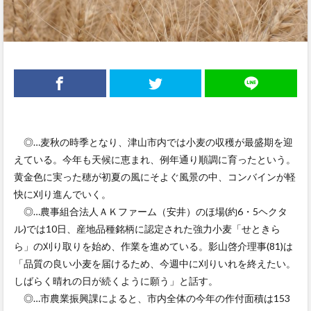
◎…麦秋の時季となり、津山市内では小麦の収穫が最盛期を迎
えている。今年も天候に恵まれ、例年通り順調に育ったという。
黄金色に実った穂が初夏の風にそよぐ風景の中、コンバインが軽
快に刈り進んでいく。
◎…農事組合法人ＡＫファーム（安井）のほ場(約6・5ヘクタ
ル)では10日、産地品種銘柄に認定された強力小麦「せときら
ら」の刈り取りを始め、作業を進めている。影山啓介理事(81)は
「品質の良い小麦を届けるため、今週中に刈りいれを終えたい。
しばらく晴れの日が続くように願う」と話す。
◎…市農業振興課によると、市内全体の今年の作付面積は153