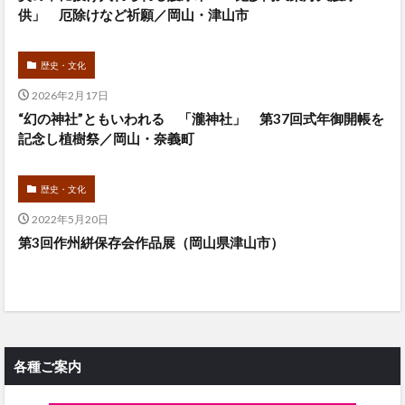
供」 厄除けなど祈願／岡山・津山市
歴史・文化
2026年2月17日
“幻の神社”ともいわれる 「瀧神社」 第37回式年御開帳を
記念し植樹祭／岡山・奈義町
歴史・文化
2022年5月20日
第3回作州絣保存会作品展（岡山県津山市）
各種ご案内