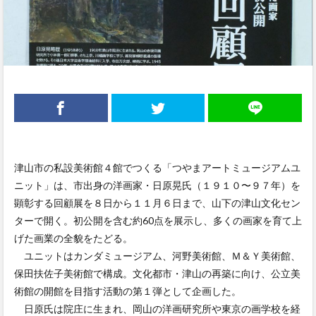
津山市の私設美術館４館でつくる「つやまアートミュージアムユ
ニット」は、市出身の洋画家・日原晃氏（１９１０〜９７年）を
顕彰する回顧展を８日から１１月６日まで、山下の津山文化セン
ターで開く。初公開を含む約60点を展示し、多くの画家を育て上
げた画業の全貌をたどる。
ユニットはカンダミュージアム、河野美術館、Ｍ＆Ｙ美術館、
保田扶佐子美術館で構成。文化都市・津山の再築に向け、公立美
術館の開館を目指す活動の第１弾として企画した。
日原氏は院庄に生まれ、岡山の洋画研究所や東京の画学校を経