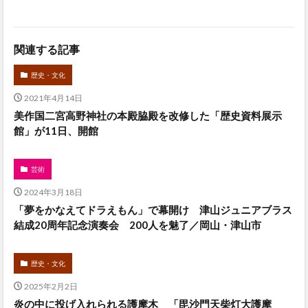
関連する記事
歴史・文化
2021年4月14日
美作国二宮高野神社の本殿脇殿を改修した「歴史資料展示
館」が11日、開館
芸術
2024年3月18日
「夢をかなえてドラえもん」で幕開け 津山ジュニアブラス
結成20周年記念演奏会 200人を魅了／岡山・津山市
歴史・文化
2025年2月2日
炎の中に投げ入れられる護摩木 「毘沙門天柴灯大護摩