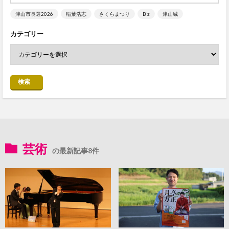
津山市長選2026
稲葉浩志
さくらまつり
B’z
津山城
カテゴリー
検索
芸術
の最新記事8件