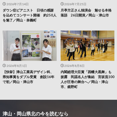
2026年7月14日
2026年7月25日
ダウン症ピアニスト 日頃の感謝
月亭方正さん独演会 魅せる本格
を込めてコンサート開催 約250人
落語 26日開演／岡山・津山市
を魅了／岡山・奈義町
2026年8月1日
2026年8月8日
【快挙】津山工業高デザイン科、
内閣総理大臣賞「因幡大黒舞」も
県知事賞をダブル受賞 創設16年
披露 民謡名人が集結 宮坂流100
で初／岡山・津山市
人が圧巻の舞台へ／岡山・津山
市、鏡野町
津山・岡山県北の今を読むなら