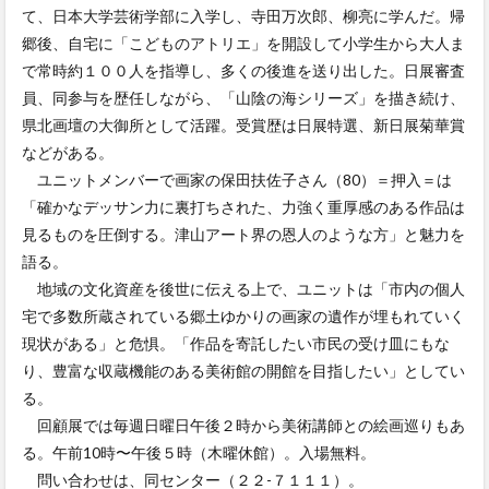
て、日本大学芸術学部に入学し、寺田万次郎、柳亮に学んだ。帰
郷後、自宅に「こどものアトリエ」を開設して小学生から大人ま
で常時約１００人を指導し、多くの後進を送り出した。日展審査
員、同参与を歴任しながら、「山陰の海シリーズ」を描き続け、
県北画壇の大御所として活躍。受賞歴は日展特選、新日展菊華賞
などがある。
ユニットメンバーで画家の保田扶佐子さん（80）＝押入＝は
「確かなデッサン力に裏打ちされた、力強く重厚感のある作品は
見るものを圧倒する。津山アート界の恩人のような方」と魅力を
語る。
地域の文化資産を後世に伝える上で、ユニットは「市内の個人
宅で多数所蔵されている郷土ゆかりの画家の遺作が埋もれていく
現状がある」と危惧。「作品を寄託したい市民の受け皿にもな
り、豊富な収蔵機能のある美術館の開館を目指したい」としてい
る。
回顧展では毎週日曜日午後２時から美術講師との絵画巡りもあ
る。午前10時〜午後５時（木曜休館）。入場無料。
問い合わせは、同センター（２２-７１１１）。