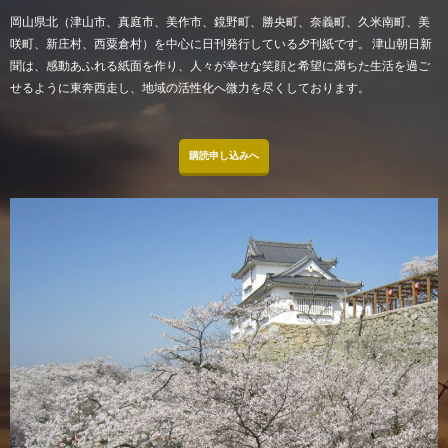
岡山県北（津山市、真庭市、美作市、鏡野町、勝央町、奈義町、久米南町、美
咲町、新庄村、西粟倉村）を中心に日刊発行している夕刊紙です。 津山朝日新
聞は、感動あふれる紙面を作り、人々が幸せな笑顔と希望に満ちた生活を過ご
せるように東奔西走し、地域の活性化へ微力を尽くしております。
購読申し込みへ