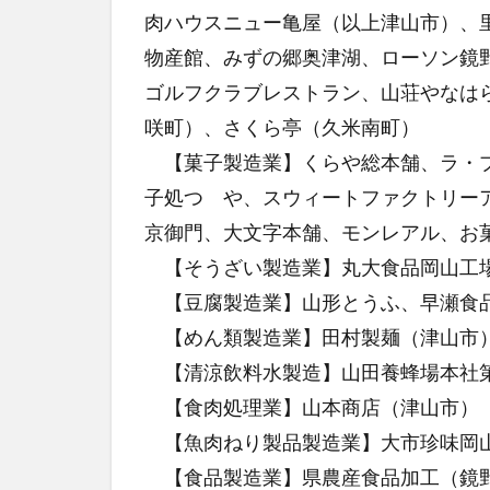
肉ハウスニュー亀屋（以上津山市）、
物産館、みずの郷奥津湖、ローソン鏡
ゴルフクラブレストラン、山荘やなは
咲町）、さくら亭（久米南町）
【菓子製造業】くらや総本舗、ラ・プ
子処つゝや、スウィートファクトリー
京御門、大文字本舗、モンレアル、お
【そうざい製造業】丸大食品岡山工
【豆腐製造業】山形とうふ、早瀬食
【めん類製造業】田村製麺（津山市
【清涼飲料水製造】山田養蜂場本社
【食肉処理業】山本商店（津山市）
【魚肉ねり製品製造業】大市珍味岡
【食品製造業】県農産食品加工（鏡