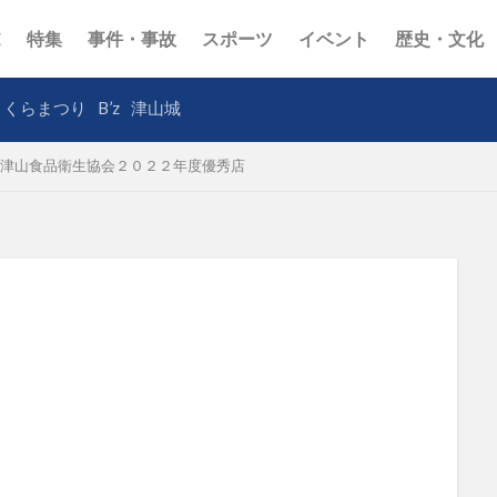
E
特集
事件・事故
スポーツ
イベント
歴史・文化
さくらまつり
B’z
津山城
津山食品衛生協会２０２２年度優秀店