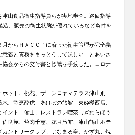
津山食品衛生指導員らが実地審査。巡回指導
、製造、販売の衛生状態が優れているなど条件を
月からＨＡＣＣＰに沿った衛生管理が完全義
の意義と責務をまっとうしてほしい」とあいさ
生協会からの交付書と標識を手渡した。コロナ
。
ホット、桃花、ザ・シロヤマテラス津山別
菊水、割烹酔虎、あけぼの旅館、東姫楼西店、
ョイント、備山、レストラン喫茶むぎわらぼう
、佐良苑、焼肉千恵、花月旅館、津山鶴山ホテ
米カントリークラブ、はなまる亭、かず丸、焼