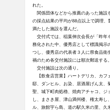
れた。
関係団体などから推薦のあった施設を
の採点結果の平均が88点以上で調理
満たした施設を選んだ。
交付式では、稲葉伸次会長が「昨年６
務化された中、優秀店として標識掲示
つし、優秀店の代表者３人に県食品衛
禍のため各交付施設には順次郵送する
交付施設は次の通り。
【飲食店営業】ハートデリカ、カフェ
邸、ダンヒル、お染、居酒屋げん太、
聖、城下町肉処櫓、焼肉アチャコ、ジ
し、まさき屋、津山満州楼、権太寿し
ル、旅館宇ら島、道の駅久米の里、久