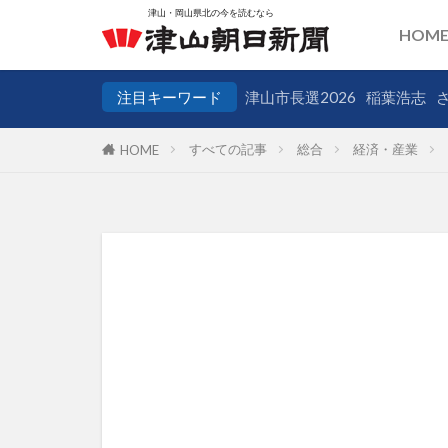
HOM
注目キーワード
津山市長選2026
稲葉浩志
すべての記事
総合
経済・産業
HOME