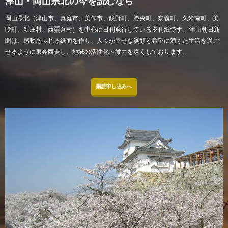
津山・岡山県北の今を読むなら
岡山県北（津山市、真庭市、美作市、鏡野町、勝央町、奈義町、久米南町、美
咲町、新庄村、西粟倉村）を中心に日刊発行している夕刊紙です。 津山朝日新
聞は、感動あふれる紙面を作り、人々が幸せな笑顔と希望に満ちた生活を過ご
せるように東奔西走し、地域の活性化へ微力を尽くしております。
購読申し込みへ