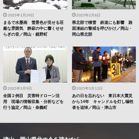
2025年1月29日
2025年2月8日
まるで水墨画 雪景色が見せる荘
県北部で積雪 鉄道にも影響 路
厳な雰囲気 静寂の中に響くせせ
面凍結の警戒を呼びかけ／岡山・
らぎの音／岡山・鏡野町
岡山県北部
2025年3月9日
2025年3月11日
全国２例目 災害時ドローン活
あの日を忘れない 東日本大震災
用 現場の情報収集・分析などを
から14年 キャンドルを灯し犠牲
行う協定／岡山・奈義町
者を追悼／岡山・津山市