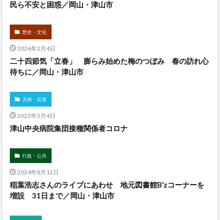
民ら不安と困惑／岡山・津山市
歴史・文化
2026年2月4日
二十四節気「立春」 膨らみ始めた梅のつぼみ 春の訪れ心
待ちに／岡山・津山市
天候・災害
2022年5月4日
津山中央病院集団接種関係者コロナ
行政・公共
2024年8月12日
稲葉浩志さんのライブにあわせ 地元図書館B’zコーナーを
増設 31日まで／岡山・津山市