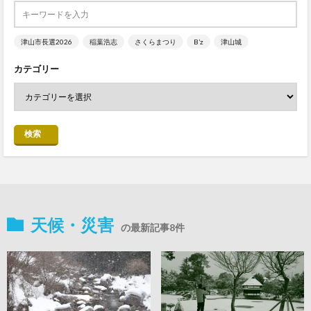
津山市長選2026
稲葉浩志
さくらまつり
B’z
津山城
カテゴリー
検索
天候・災害
の最新記事8件