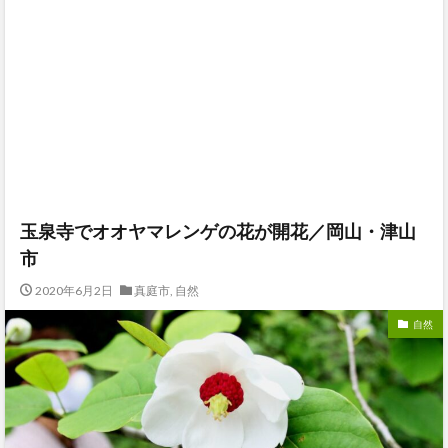
玉泉寺でオオヤマレンゲの花が開花／岡山・津山
市
2020年6月2日
真庭市
,
自然
自然