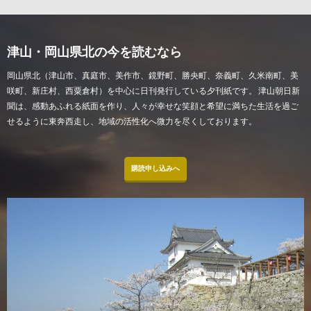
津山・岡山県北の今を読むなら
岡山県北（津山市、真庭市、美作市、鏡野町、勝央町、奈義町、久米南町、美
咲町、新庄村、西粟倉村）を中心に日刊発行している夕刊紙です。 津山朝日新
聞は、感動あふれる紙面を作り、人々が幸せな笑顔と希望に満ちた生活を過ご
せるように東奔西走し、地域の活性化へ微力を尽くしております。
購読申し込みへ