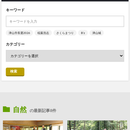
キーワード
津山市長選2026
稲葉浩志
さくらまつり
B’z
津山城
カテゴリー
検索
自然
の最新記事8件