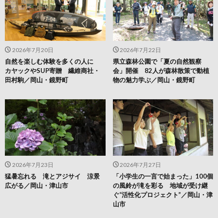
2026年7月20日
2026年7月22日
自然を楽しむ体験を多くの人に
県立森林公園で「夏の自然観察
カヤックやSUP寄贈 繊維商社・
会」開催 82人が森林散策で動植
田村駒／岡山・鏡野町
物の魅力学ぶ／岡山・鏡野町
2026年7月23日
2026年7月27日
猛暑忘れる 滝とアジサイ 涼景
「小学生の一言で始まった」100個
広がる／岡山・津山市
の風鈴が滝を彩る 地域が受け継
ぐ“活性化プロジェクト”／岡山・津
山市