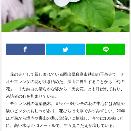
花の寺として親しまれている岡山県真庭市鉄山の玉泉寺で、オ
オヤマレンゲの花が咲き始めた。深山に自生することから「幻の
花」、また純白の清らかな姿から「天女花」とも呼ばれており、
来訪者の心を和ませている。
モクレン科の落葉低木。直径7～8センチの花の中心には深紅や
淡いピンクのおしべがあり、花びらは肉厚でみずみずしい。20年
ほど前から境内や裏山の遊歩道沿いに植栽し、今では100株ほど
に。高い木は2～3メートルで、年々見ごたえが増している。