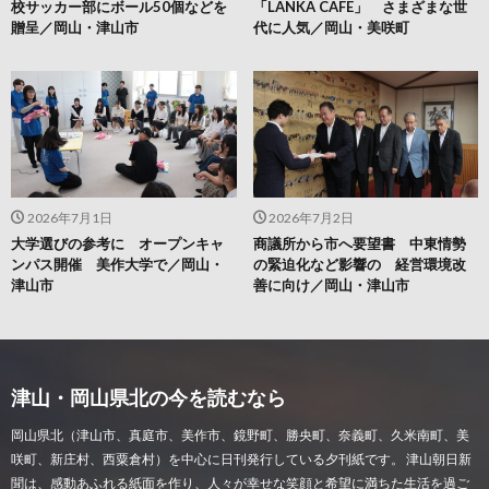
校サッカー部にボール50個などを
「LANKA CAFE」 さまざまな世
贈呈／岡山・津山市
代に人気／岡山・美咲町
2026年7月1日
2026年7月2日
大学選びの参考に オープンキャ
商議所から市へ要望書 中東情勢
ンパス開催 美作大学で／岡山・
の緊迫化など影響の 経営環境改
津山市
善に向け／岡山・津山市
津山・岡山県北の今を読むなら
岡山県北（津山市、真庭市、美作市、鏡野町、勝央町、奈義町、久米南町、美
咲町、新庄村、西粟倉村）を中心に日刊発行している夕刊紙です。 津山朝日新
聞は、感動あふれる紙面を作り、人々が幸せな笑顔と希望に満ちた生活を過ご