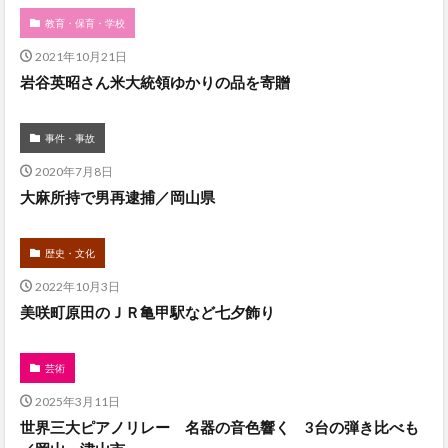
教育・保育・学校
2021年10月21日
岩谷英昭さん米大統領ゆかりの品を寄贈
事件・事故
2020年7月8日
大麻所持で男再逮捕／岡山県
歴史・文化
2022年10月3日
美咲町原田のＪＲ亀甲駅など七夕飾り
芸術
2025年3月11日
世界三大ピアノリレー 名器の音色響く 3台の弾き比べも