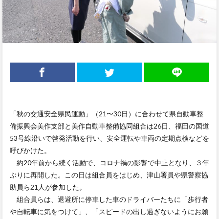
「秋の交通安全県民運動」（21〜30日）に合わせて県自動車整
備振興会美作支部と美作自動車整備協同組合は26日、福田の国道
53号線沿いで啓発活動を行い、安全運転や車両の定期点検などを
呼びかけた。
約20年前から続く活動で、コロナ禍の影響で中止となり、３年
ぶりに再開した。この日は組合員をはじめ、津山署員や県警察協
助員ら21人が参加した。
組合員らは、退避所に停車した車のドライバーたちに「歩行者
や自転車に気をつけて」、「スピードの出し過ぎないようにお願