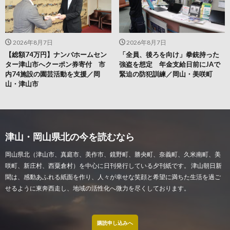
2026年8月7日
2026年8月7日
【総額74万円】ナンバホームセン
「全員、後ろを向け」拳銃持った
ター津山市へクーポン券寄付 市
強盗を想定 年金支給日前にJAで
内74施設の園芸活動を支援／岡
緊迫の防犯訓練／岡山・美咲町
山・津山市
津山・岡山県北の今を読むなら
岡山県北（津山市、真庭市、美作市、鏡野町、勝央町、奈義町、久米南町、美
咲町、新庄村、西粟倉村）を中心に日刊発行している夕刊紙です。 津山朝日新
聞は、感動あふれる紙面を作り、人々が幸せな笑顔と希望に満ちた生活を過ご
せるように東奔西走し、地域の活性化へ微力を尽くしております。
購読申し込みへ