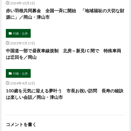
2024年10月2日
赤い羽根共同募金 全国一斉に開始 「地域福祉の大切な財
源に」／岡山・津山市
行政・公共
2023年5月17日
中国道一部で昼夜車線規制 北房～新見IＣ間で 特殊車両
は迂回を／岡山
行政・公共
2024年4月12日
100歳を元気に迎える夢叶う 市長お祝い訪問 長寿の秘訣
は楽しい会話／岡山・津山市
コメントを書く