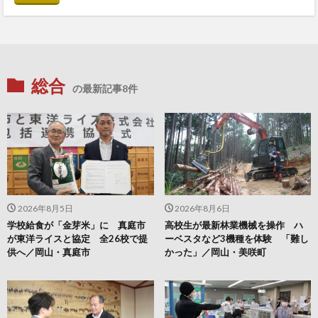
総合
の最新記事8件
2026年8月5日
2026年8月6日
学校給食が「金芽米」に 真庭市
高校生が最新林業機械を操作 ハ
が東洋ライスと協定 全26校で提
ーベスタなど3機種を体験 「難し
供へ／岡山・真庭市
かった」／岡山・美咲町