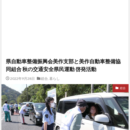
県自動車整備振興会美作支部と美作自動車整備協
同組合 秋の交通安全県民運動 啓発活動
2022年9月28日
総合
,
暮らし
総合