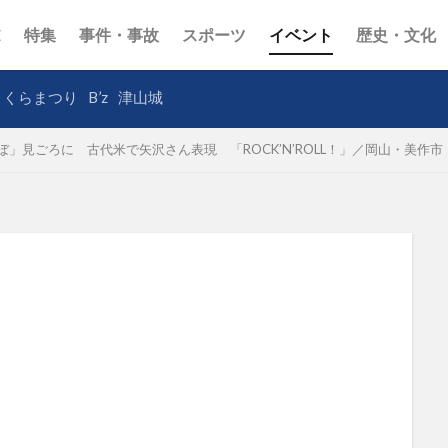
E
特集
事件・事故
スポーツ
イベント
歴史・文化
さくらまつり
B’z
津山城
」見ごろに 古代米で矢沢さん表現 「ROCK’N’ROLL！」／岡山・美作市