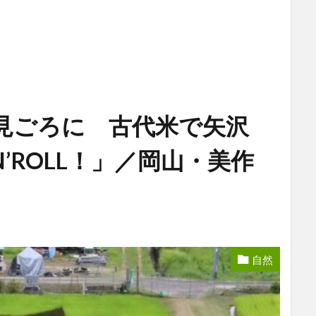
見ごろに 古代米で矢沢
N’ROLL！」／岡山・美作
自然