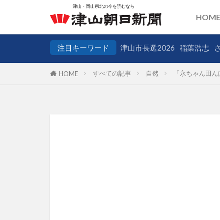
HOM
注目キーワード
津山市長選2026
稲葉浩志
すべての記事
自然
「永ちゃん田んぼ
HOME