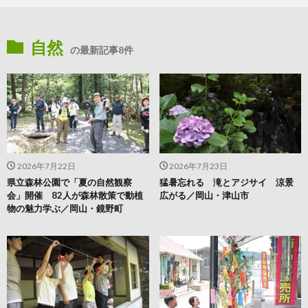
自然
の最新記事8件
2026年7月22日
2026年7月23日
県立森林公園で「夏の自然観察
猛暑忘れる 滝とアジサイ 涼景
会」開催 82人が森林散策で動植
広がる／岡山・津山市
物の魅力学ぶ／岡山・鏡野町