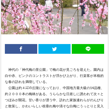
神代の「神代梅の里公園」で梅の花が見ごろを迎えた。園内は
白や赤、ピンクのコントラストが浮かび上がり、行楽客が本格的
な春の訪れを満喫している。
公園は約４㌶の丘陵になっており、中国地方最大級の14品種、
約２０００本の梅林がある。うららかな日差しに誘われて次々と
つぼみが開花。甘い香りが漂う中、訪れた家族連れらがのんびり
と散策し、かわいらしい枝垂れ梅や清そな白梅にうっとりと見入