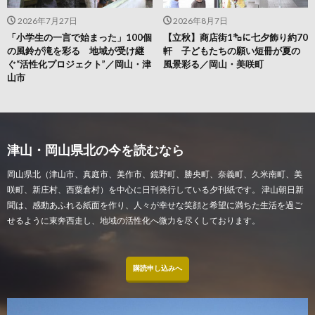
2026年7月27日
2026年8月7日
「小学生の一言で始まった」100個
【立秋】商店街1㌔に七夕飾り約70
の風鈴が滝を彩る 地域が受け継
軒 子どもたちの願い短冊が夏の
ぐ“活性化プロジェクト”／岡山・津
風景彩る／岡山・美咲町
山市
津山・岡山県北の今を読むなら
岡山県北（津山市、真庭市、美作市、鏡野町、勝央町、奈義町、久米南町、美
咲町、新庄村、西粟倉村）を中心に日刊発行している夕刊紙です。 津山朝日新
聞は、感動あふれる紙面を作り、人々が幸せな笑顔と希望に満ちた生活を過ご
せるように東奔西走し、地域の活性化へ微力を尽くしております。
購読申し込みへ