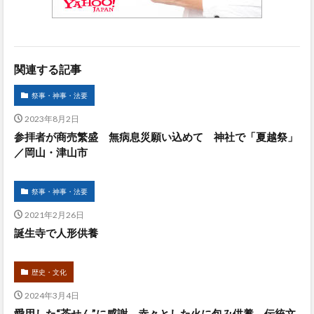
関連する記事
祭事・神事・法要
2023年8月2日
参拝者が商売繁盛 無病息災願い込めて 神社で「夏越祭」
／岡山・津山市
祭事・神事・法要
2021年2月26日
誕生寺で人形供養
歴史・文化
2024年3月4日
愛用した“茶せん”に感謝 赤々とした火に包み供養 伝統文