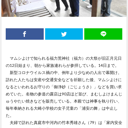
マムシよけで知られる福力荒神社（福力）の大祭が旧正月元日
の12日始まり、朝から家族連れらが参拝している。14日まで。
新型コロナウイルス禍の中、例年より少なめの人出で幕開け。
訪れた人たちは安産や交通安全などを祈願した後、マムシよけに
なるといわれるお守りの「御浄砂（ごじょうさ）」などを買い求
めていた。名物の参道の露店は90店ほど並び、まむしよけまんじ
ゅうやたい焼きなどを販売している。本殿では神事を執り行い、
毎年奉納される大崎小学校の女子児童の「浦安の舞」は中止し
た。
夫婦で訪れた真庭市中河内の竹本秀雄さん（79）は「家内安全