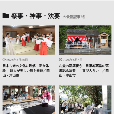
祭事・神事・法要
の最新記事8件
2026年5月25日
2026年6月4日
日本古来の文化に理解 巫女体
お堂の新築祝う 日限地蔵堂の落
験 15人が美しい舞を奉納／岡
慶記念法要 「喜び大きい」／岡
山・津山市
山・津山市