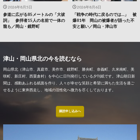
2026年8月5日
2026年8月6日
参道に広がる85メートルの「大祓
「戦争の時代に戻るのでは…」 被
詞」 参拝者15人の名前で一体の
爆81年 岡山の被爆者が語った不
龍も／岡山・鏡野町
安と願い／岡山・津山市
津山・岡山県北の今を読むなら
岡山県北（津山市、真庭市、美作市、鏡野町、勝央町、奈義町、久米南町、美
咲町、新庄村、西粟倉村）を中心に日刊発行している夕刊紙です。 津山朝日新
聞は、感動あふれる紙面を作り、人々が幸せな笑顔と希望に満ちた生活を過ご
せるように東奔西走し、地域の活性化へ微力を尽くしております。
購読申し込みへ