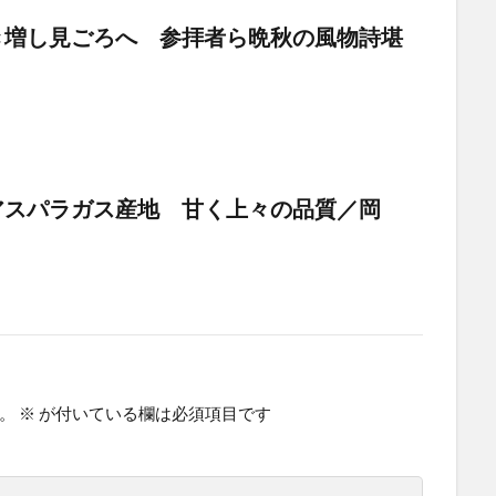
き増し見ごろへ 参拝者ら晩秋の風物詩堪
アスパラガス産地 甘く上々の品質／岡
。
※
が付いている欄は必須項目です