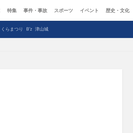
E
特集
事件・事故
スポーツ
イベント
歴史・文化
さくらまつり
B’z
津山城