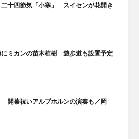
 二十四節気「小寒」 スイセンが花開き
地にミカンの苗木植樹 遊歩道も設置予定
き 開幕祝いアルプホルンの演奏も／岡