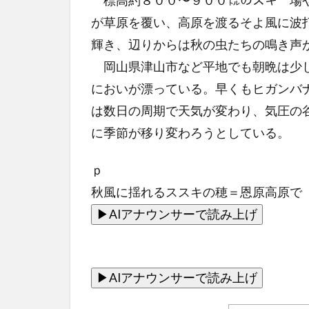
標高約８００〜９００㍍のスキー場や
が草原を覆い、高原を渡るそよ風に波
輝き、辺りからは秋の虫たちの鳴き声
岡山県津山市など平地でも朝晩は少し
においが漂っている。早くもヒガンバ
は数日の周期で天気が変わり、気圧の
に季節が移り変わろうとしている。
ｐ
秋風に揺れるススキの穂＝恩原高原で