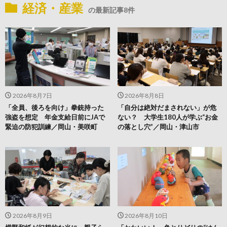
経済・産業
の最新記事8件
2026年8月7日
2026年8月8日
「全員、後ろを向け」拳銃持った
「自分は絶対だまされない」が危
強盗を想定 年金支給日前にJAで
ない？ 大学生180人が学ぶ“お金
緊迫の防犯訓練／岡山・美咲町
の落とし穴”／岡山・津山市
2026年8月9日
2026年8月10日