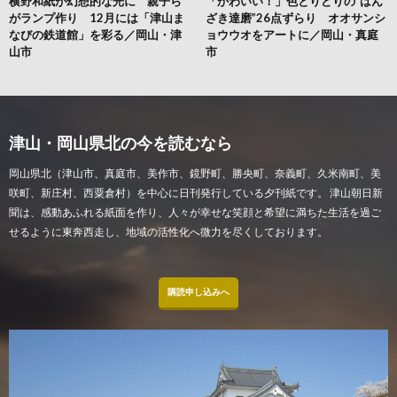
横野和紙が幻想的な光に 親子ら
「かわいい！」色とりどりの“はん
がランプ作り 12月には「津山ま
ざき達磨”26点ずらり オオサンシ
なびの鉄道館」を彩る／岡山・津
ョウウオをアートに／岡山・真庭
山市
市
津山・岡山県北の今を読むなら
岡山県北（津山市、真庭市、美作市、鏡野町、勝央町、奈義町、久米南町、美
咲町、新庄村、西粟倉村）を中心に日刊発行している夕刊紙です。 津山朝日新
聞は、感動あふれる紙面を作り、人々が幸せな笑顔と希望に満ちた生活を過ご
せるように東奔西走し、地域の活性化へ微力を尽くしております。
購読申し込みへ