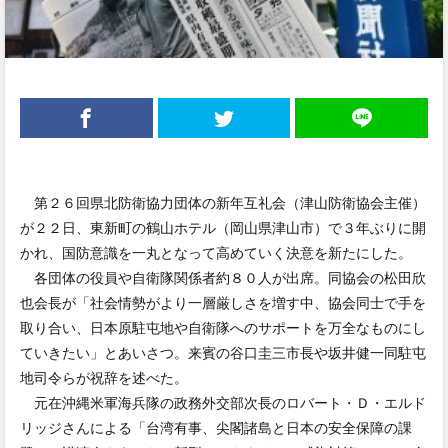
第２６回県北防衛協力団体の新年互礼会（津山防衛協会主催）
が２２日、東新町の鶴山ホテル（岡山県津山市）で３年ぶりに開
かれ、国防意識を一丸となって高めていく決意を新たにした。
各団体の役員や自衛隊関係者約８０人が出席。同協会の松田欣
也会長が「社会情勢がより一層厳しさを増す中、協会同士で手を
取り合い、日本原駐屯地や自衛隊へのサポートを万全なものにし
ていきたい」とあいさつ。来賓の谷口圭三市長や坂井健一同駐屯
地司令らが祝辞を述べた。
元在沖縄米軍海兵隊の政務外交部次長のロバート・Ｄ・エルド
リッジさんによる「台湾有事、尖閣諸島と日本の安全保障の課