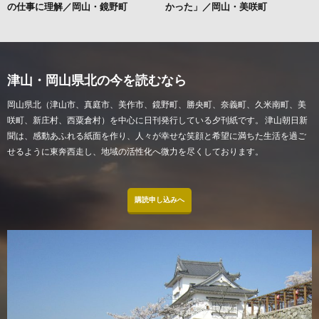
の仕事に理解／岡山・鏡野町
かった」／岡山・美咲町
津山・岡山県北の今を読むなら
岡山県北（津山市、真庭市、美作市、鏡野町、勝央町、奈義町、久米南町、美
咲町、新庄村、西粟倉村）を中心に日刊発行している夕刊紙です。 津山朝日新
聞は、感動あふれる紙面を作り、人々が幸せな笑顔と希望に満ちた生活を過ご
せるように東奔西走し、地域の活性化へ微力を尽くしております。
購読申し込みへ