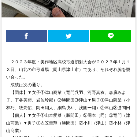
２０２３年度・美作地区高校弓道初射大会が２０２３年１月１
３日、山北の市弓道場（岡山県津山市）であり、それぞれ腕を競
い合った。
成績は次の通り。
【団体】▼女子①津山商業（竜門呉羽、河野真衣、森廣みよ
子、下谷美藍、岩佐玲那）②勝間田③津山▼男子①津山商業（小
林巧、牧亮佑、岡田翔太、綱島快斗、浅図一翔）②津山③勝間田
【個人】▼女子①山本愛菜（勝間田）②岡本（同）③竜門（津
山商業）▼男子①衣笠圭翔（勝間田）②小川（津山）③小林（津
山商業）