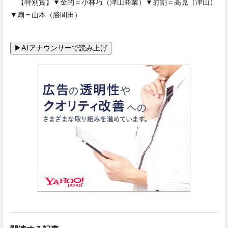
【特別賞】▼金的＝小林巧（津山商業）▼射割＝高見（津山）
▼扇＝山本（勝間田）