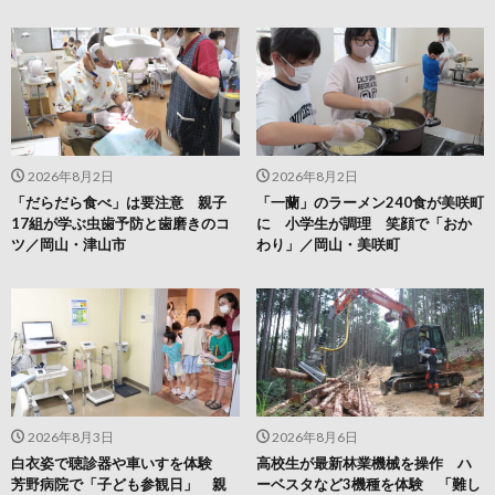
2026年8月2日
2026年8月2日
「だらだら食べ」は要注意 親子
「一蘭」のラーメン240食が美咲町
17組が学ぶ虫歯予防と歯磨きのコ
に 小学生が調理 笑顔で「おか
ツ／岡山・津山市
わり」／岡山・美咲町
2026年8月3日
2026年8月6日
白衣姿で聴診器や車いすを体験
高校生が最新林業機械を操作 ハ
芳野病院で「子ども参観日」 親
ーベスタなど3機種を体験 「難し