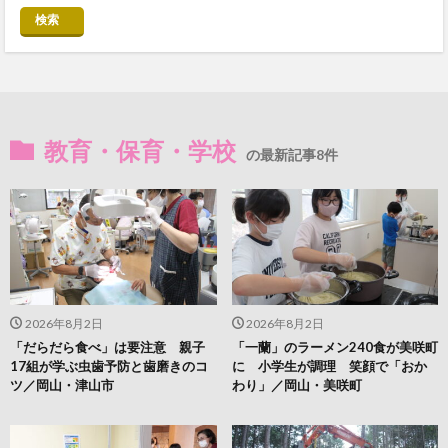
検索
教育・保育・学校
の最新記事8件
2026年8月2日
2026年8月2日
「だらだら食べ」は要注意 親子
「一蘭」のラーメン240食が美咲町
17組が学ぶ虫歯予防と歯磨きのコ
に 小学生が調理 笑顔で「おか
ツ／岡山・津山市
わり」／岡山・美咲町