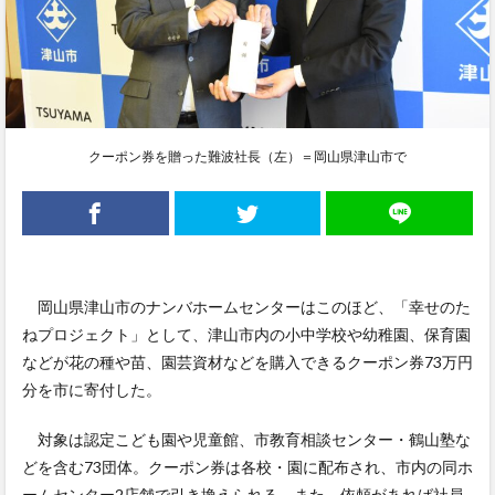
クーポン券を贈った難波社長（左）＝岡山県津山市で
岡山県津山市のナンバホームセンターはこのほど、「幸せのた
ねプロジェクト」として、津山市内の小中学校や幼稚園、保育園
などが花の種や苗、園芸資材などを購入できるクーポン券73万円
分を市に寄付した。
対象は認定こども園や児童館、市教育相談センター・鶴山塾な
どを含む73団体。クーポン券は各校・園に配布され、市内の同ホ
ームセンター2店舗で引き換えられる。また、依頼があれば社員