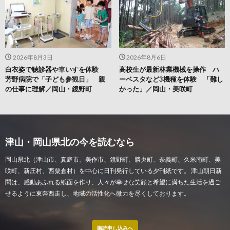
2026年8月3日
2026年8月6日
白衣姿で聴診器や車いすを体験
高校生が最新林業機械を操作 ハ
芳野病院で「子ども参観日」 親
ーベスタなど3機種を体験 「難し
の仕事に理解／岡山・鏡野町
かった」／岡山・美咲町
津山・岡山県北の今を読むなら
岡山県北（津山市、真庭市、美作市、鏡野町、勝央町、奈義町、久米南町、美
咲町、新庄村、西粟倉村）を中心に日刊発行している夕刊紙です。 津山朝日新
聞は、感動あふれる紙面を作り、人々が幸せな笑顔と希望に満ちた生活を過ご
せるように東奔西走し、地域の活性化へ微力を尽くしております。
購読申し込みへ