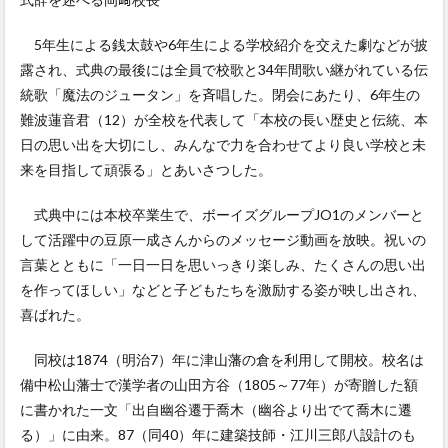
5年生による銭太鼓や6年生による学校紹介を交えた劇などが披
露され、式典の最後には全員で校歌と34年間歌い継がれている伝
統歌「魔法のジュータン」を斉唱した。閉会にあたり、6年生の
難波蓮音君（12）が全校を代表して「本校の長い歴史と伝統、本
日の思い出を大切にし、みんなで力を合わせてより良い学校と未
来を目指して頑張る」とあいさつした。
式典中には本校卒業生で、ボーイズグループJO1のメンバーと
して活躍中の豆原一成さんからのメッセージ動画を放映。祝いの
言葉とともに「一日一日を思いっきり楽しみ、たくさんの思い出
を作ってほしい」などと子どもたちを激励する姿が映し出され、
喜ばれた。
同校は1874（明治7）年に津山藩の倉を利用して開校。校名は
備中松山藩士で漢学者の山田方谷（1805～77年）が寄贈した額
に書かれた一文「出自幽谷遷于喬木（幽谷より出でて喬木に遷
る）」に由来。87（同40）年に建築技師・江川三郎八設計のも