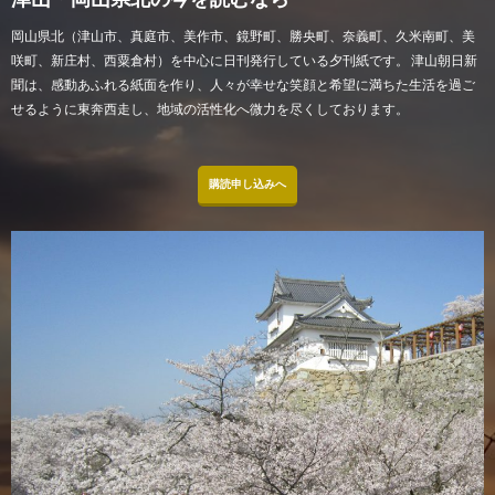
岡山県北（津山市、真庭市、美作市、鏡野町、勝央町、奈義町、久米南町、美
咲町、新庄村、西粟倉村）を中心に日刊発行している夕刊紙です。 津山朝日新
聞は、感動あふれる紙面を作り、人々が幸せな笑顔と希望に満ちた生活を過ご
せるように東奔西走し、地域の活性化へ微力を尽くしております。
購読申し込みへ