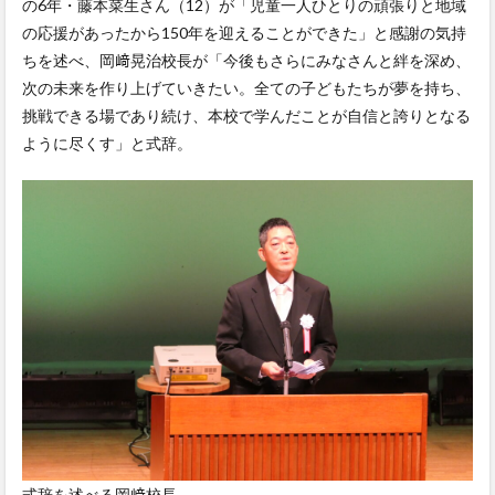
の6年・藤本菜生さん（12）が「児童一人ひとりの頑張りと地域
の応援があったから150年を迎えることができた」と感謝の気持
ちを述べ、岡﨑晃治校長が「今後もさらにみなさんと絆を深め、
次の未来を作り上げていきたい。全ての子どもたちが夢を持ち、
挑戦できる場であり続け、本校で学んだことが自信と誇りとなる
ように尽くす」と式辞。
式辞を述べる岡﨑校長