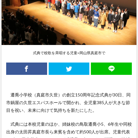
式典で校歌を斉唱する児童=岡山県真庭市で
遷喬小学校（真庭市久世）の創立150周年記念式典が30日、同
市鍋屋の久世エスパスホールで開かれ、全児童385人が大きな節
目を祝い、未来に向けて気持ちを新たにした。
式典には本校児童のほか、姉妹校の鳥取遷喬小5、6年生や同校
出身の太田昇真庭市長ら来賓を含めて約500人が出席。児童代表