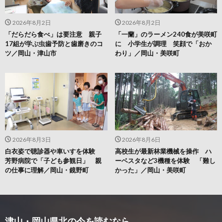
2026年8月2日
2026年8月2日
「だらだら食べ」は要注意 親子
「一蘭」のラーメン240食が美咲町
17組が学ぶ虫歯予防と歯磨きのコ
に 小学生が調理 笑顔で「おか
ツ／岡山・津山市
わり」／岡山・美咲町
2026年8月3日
2026年8月6日
白衣姿で聴診器や車いすを体験
高校生が最新林業機械を操作 ハ
芳野病院で「子ども参観日」 親
ーベスタなど3機種を体験 「難し
の仕事に理解／岡山・鏡野町
かった」／岡山・美咲町
津山・岡山県北の今を読むなら