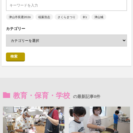
津山市長選2026
稲葉浩志
さくらまつり
B’z
津山城
カテゴリー
検索
教育・保育・学校
の最新記事8件