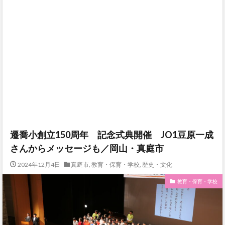
遷喬小創立150周年 記念式典開催 JO1豆原一成
さんからメッセージも／岡山・真庭市
2024年12月4日
真庭市
,
教育・保育・学校
,
歴史・文化
教育・保育・学校