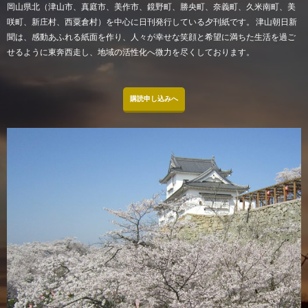
岡山県北（津山市、真庭市、美作市、鏡野町、勝央町、奈義町、久米南町、美
咲町、新庄村、西粟倉村）を中心に日刊発行している夕刊紙です。 津山朝日新
聞は、感動あふれる紙面を作り、人々が幸せな笑顔と希望に満ちた生活を過ご
せるように東奔西走し、地域の活性化へ微力を尽くしております。
購読申し込みへ