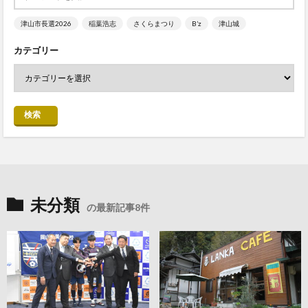
津山市長選2026
稲葉浩志
さくらまつり
B’z
津山城
カテゴリー
検索
未分類
の最新記事8件