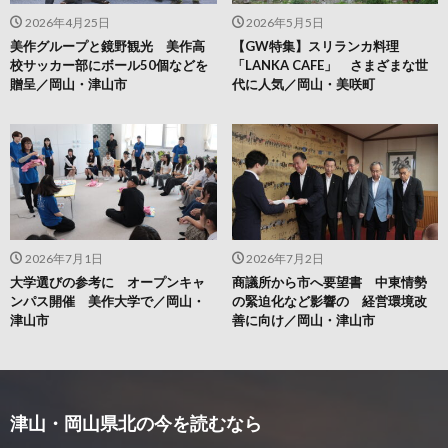
2026年4月25日
2026年5月5日
美作グループと鏡野観光 美作高
【GW特集】スリランカ料理
校サッカー部にボール50個などを
「LANKA CAFE」 さまざまな世
贈呈／岡山・津山市
代に人気／岡山・美咲町
2026年7月1日
2026年7月2日
大学選びの参考に オープンキャ
商議所から市へ要望書 中東情勢
ンパス開催 美作大学で／岡山・
の緊迫化など影響の 経営環境改
津山市
善に向け／岡山・津山市
津山・岡山県北の今を読むなら