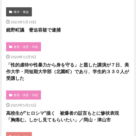
事件・事故
2021年5月19日
鏡野町議 脅迫容疑で逮捕
教育・保育・学校
2020年11月9日
「性的虐待や性暴力から身を守る」と題した講演が７日、美
作大学・同短期大学部（北園町）であり、学生約３３０人が
受講した
教育・保育・学校
2023年5月21日
高校生が”ヒロシマ”描く 被爆者の証言もとに惨状表現
「胸痛む。しかし見てもらいたい」／岡山・津山市